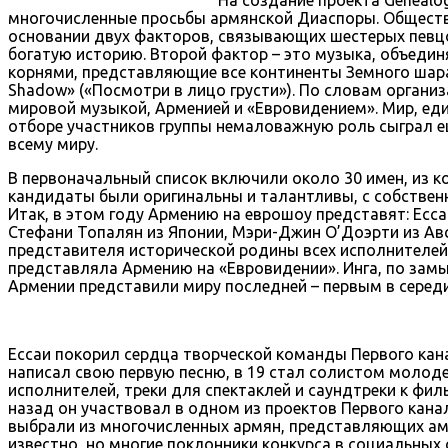
многочисленные просьбы армянской Диаспоры. Обществ
основании двух факторов, связывающих шестерых певцов
богатую историю. Второй фактор – это музыка, объедин
корнями, представляющие все континенты Земного шара:
Shadow» («Посмотри в лицо грусти»). По словам орган
мировой музыкой, Арменией и «Евровидением». Мир, еди
отборе участников группы немаловажную роль сыграл е
всему миру.
В первоначальный список включили около 30 имен, из к
кандидаты были оригинальны и талантливы, с собствен
Итак, в этом году Армению на еврошоу представят: Есс
Стефани Топалян из Японии, Мэри-Джин О’Доэрти из Авс
представителя исторической родины всех исполнителей.
представляла Армению на «Евровидении». Инга, по замы
Армении представили миру последней – первым в середи
Ессаи покорил сердца творческой команды Первого кан
написал свою первую песню, в 19 стал солистом молоде
исполнителей, треки для спектаклей и саундтреки к фил
назад он участвовал в одном из проектов Первого кана
выбрали из многочисленных армян, представляющих амер
известно, но многие поклонники конкурса в социальных