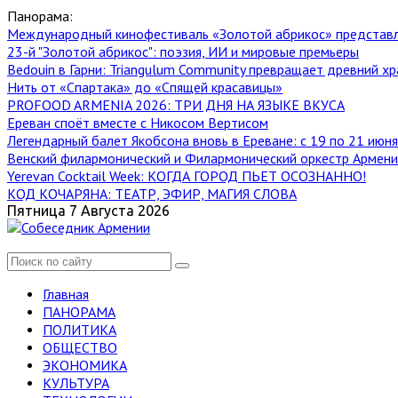
Панорама:
Международный кинофестиваль «Золотой абрикос» представ
23-й "Золотой абрикос": поэзия, ИИ и мировые премьеры
Bedouin в Гарни: Triangulum Community превращает древний хр
Нить от «Спартака» до «Спящей красавицы»
PROFOOD ARMENIA 2026: ТРИ ДНЯ НА ЯЗЫКЕ ВКУСА
Ереван споёт вместе с Никосом Вертисом
Легендарный балет Якобсона вновь в Ереване: с 19 по 21 июн
Венский филармонический и Филармонический оркестр Армении
Yerevan Cocktail Week: КОГДА ГОРОД ПЬЕТ ОСОЗНАННО!
КОД КОЧАРЯНА: ТЕАТР, ЭФИР, МАГИЯ СЛОВА
Пятница 7 Августа 2026
Главная
ПАНОРАМА
ПОЛИТИКА
ОБЩЕСТВО
ЭКОНОМИКА
КУЛЬТУРА