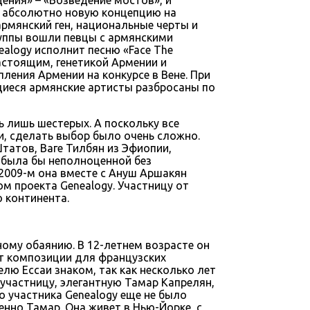
о абсолютно новую концепцию на
армянский ген, национальные черты и
руппы вошли певцы c армянскими
ealogy исполнит песню «Face The
астоящим, генетикой Армении и
ения Армении на конкурсе в Вене. При
щиеся армянские артисты разбросаны по
 лишь шестерых. А поскольку все
, сделать выбор было очень сложно.
татов, Ваге Тилбян из Эфиопии,
а была бы неполноценной без
 2009-м она вместе с Ануш Аршакян
м проекта Genealogy. Участницу от
 континента.
ому обаянию. В 12-летнем возрасте он
ет композиции для французских
елю Ессаи знаком, так как несколько лет
 участницу, элегантную Тамар Капрелян,
 участника Genealogy еще не было
енно Тамар. Она живет в Нью-Йорке, с