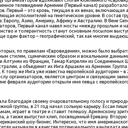
енное телевидение Армении (Первый канал) разработал
. Первый – это кровь, текущая в их венах, включающая 
яющая исполнителей на генетическом уровне. В состав г
 Европу, Азию, Америку, Африку и Австралию. В Вене Gen
изаторов, Первый канал навел мосты «между прошлым и н
нство и толерантность станут основным посылом выступл
ще один фактор – географический, так как многие выдаю
оторых, по правилaм «Евровидения», можно было выбрать
ным стилем, сценическим образом и вокальными данными
аи Алтунян из Франции, Тамар Капрелян из Соединенных Ш
тралии, а объединит их Инга Аршакян из Армении. Групп
 К тому же Инга уже известна европейской аудитории – в
слу организаторов, является центром и связующим звено
не февраля аудитории открыли имя певца с европейского
ала благодаря своему очаровательному голосу и природн
жной группы, в 21 год начал сольную карьеру. Ессаи пиш
ьмам, играет в театре и ставит телешоу. Армянскому зрит
ла, а также выпустил клип, посвященный Еревану. Вторую
иканский шоу-бизнес. Интересно, что имя американского
 сетях называли в качестве потенциального кандидата им