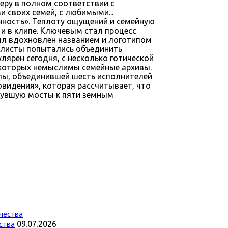
еру в полном соответствии с
 своих семей, с любимыми...
нность». Теплоту ощущений и семейную
и в клипе. Ключевым стал процесс
ыл вдохновлен названием и логотипом
тилисты попытались объединить
ярен сегодня, с несколько готической
 которых немыслимы семейные архивы.
ппы, объединившей шесть исполнителей
овидения», которая рассчитывает, что
инувшую мосты к пяти земным
ства
09.07.2026