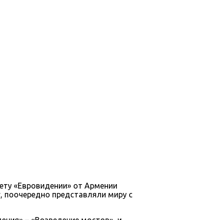
чету «Евровидении» от Армении
у, поочередно представляли миру с
ения» – «Возведение мостов», и