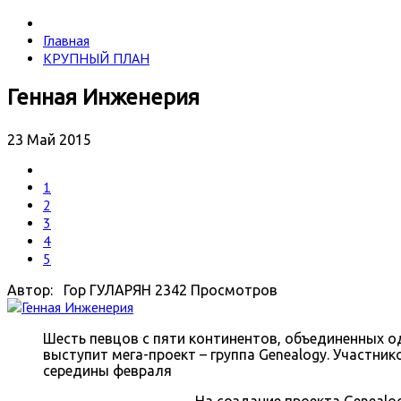
Главная
КРУПНЫЙ ПЛАН
Генная Инженерия
23 Май 2015
1
2
3
4
5
Автор: Гор ГУЛАРЯН
2342 Просмотров
Шесть певцов с пяти континентов, объединенных о
выступит мега-проект – группа Genealogy. Участн
середины февраля
На создание проекта Genealo