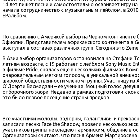
14 лет пишет песни и самостоятельно осваивает игру на
начала сотрудничество с музыкальным лейблом, в 2010
ЕРальбом.
По сравнению с Америкой выбор на Черном континенте б
Эфиопии. Представителем африканского континента в Gen
выступал в составах различных групп. Сегодня это Zeme
В Азии выбор организаторов остановился на Стефани То
летнем возрасте, с 19 работает c лейблом Sony Music E
в фильме Pride, снялась еще в нескольких фильмах. Ко
очаровательным мягким голосом, в уникальной внешнос
широкой общественности членом группы. Участницу из 
О’Доэрти Васмадзян – ее ученица. Мощный голос девушк
отборочного жюри. Недавно в рамках подготовки к кон
это было первое посещение страны предков.
Все участники молоды, задорны, талантливы и прекрасн
записали песню Face the Shadow, провели несколько экс
участников группы не владеют армянским, общение в ос
Организаторы считают, что песня Армена Мартиросяна 