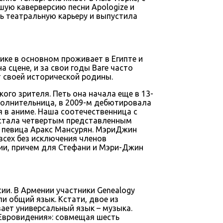
шую каверверсию песни Apologize и
ь театральную карьеру и выпустила
ике в основном проживает в Египте и
 сцене, и за свои годы Ваге часто
т своей исторической родины.
го зрителя. Петь она начала еще в 13-
сполнительница, в 2009-м дебютировала
 в аниме. Наша соотечественница с
 стала четвертым представленным
 певица Аракс Мансурян. МэриДжин
всех без исключения членов
ии, причем для Стефани и Мэри-Джин
ии. В Армении участники Genealogy
и общий язык. Кстати, двое из
ает универсальный язык – музыка.
Евровидения»: совмещая шесть