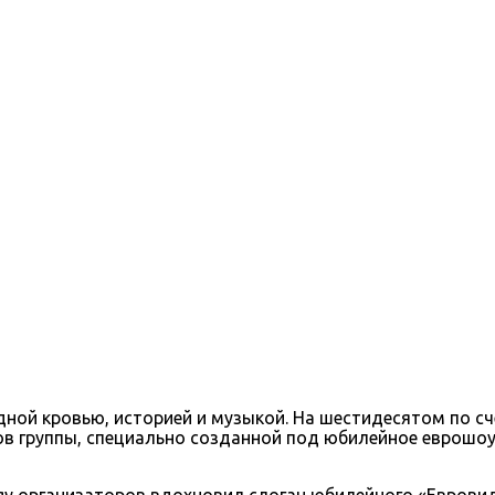
дной кровью, историей и музыкой. На шестидесятом по с
иков группы, специально созданной под юбилейное еврошо
gy организаторов вдохновил слоган юбилейного «Евровид