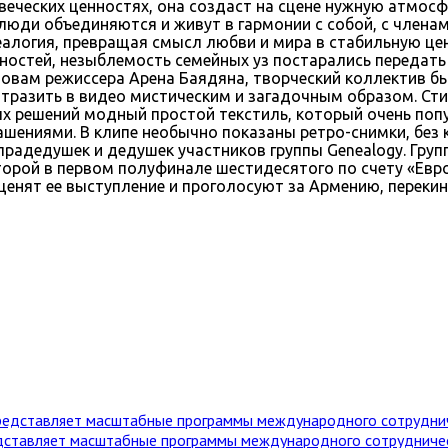
веческих ценностях, она создаст на сцене нужную атмосф
юди объединяются и живут в гармонии с собой, с членами
еалогия, превращая смысл любви и мира в стабильную це
ностей, незыблемость семейных уз постарались передать 
овам режиссера Арена Баядяна, творческий коллектив б
 отразить в видео мистическим и загадочным образом. С
 решений модный простой текстиль, который очень попул
шениями. В клипе необычно показаны ретро-снимки, без
прадедушек и дедушек участников группы Genealogy. Гру
второй в первом полуфинале шестидесятого по счету «Евр
ценят ее выступление и проголосуют за Армению, перек
дставляет масштабные программы международного сотрудниче