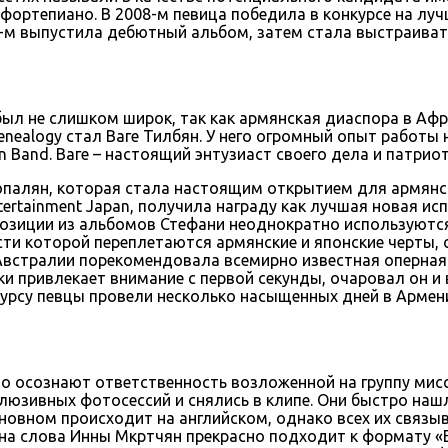
 фортепиано. В 2008-м певица победила в конкурсе на луч
-м выпустила дебютный альбом, затем стала выстраиват
ыл не слишком широк, так как армянская диаспора в Афр
ealogy стал Ваге Тилбян. У него огромный опыт работы на
n Band. Ваге – настоящий энтузиаст своего дела и патрио
палян, которая стала настоящим открытием для армянско
ntertainment Japan, получила награду как лучшая новая и
мпозиции из альбомов Стефани неоднократно используются
ти которой переплетаются армянские и японские черты,
Австралии порекомендовала всемирно известная оперная
и привлекает внимание с первой секунды, очаровал он и 
курсу певцы провели несколько насыщенных дней в Армен
о осознают ответственность возложенной на группу мисс
клюзивных фотосессий и снялись в клипе. Они быстро нашл
новном происходит на английском, однако всех их связыв
на слова Инны Мкртчян прекрасно подходит к формату «