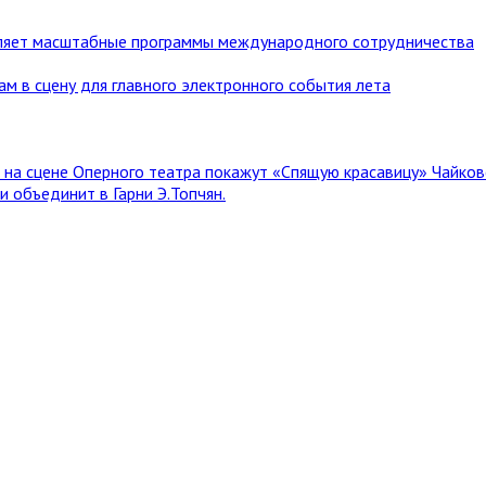
ляет масштабные программы международного сотрудничества
ам в сцену для главного электронного события лета
я на сцене Оперного театра покажут «Спящую красавицу» Чайков
 объединит в Гарни Э.Топчян.