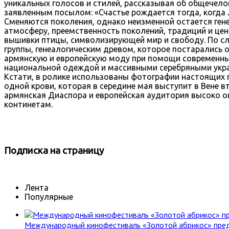
уникальных голосов и стилей, рассказывая об общечело
заявленным посылом: «Счастье рождается тогда, когда л
Сменяются поколения, однако неизменной остается ген
атмосферу, преемственность поколений, традиций и цен
вышивки птицы, символизирующей мир и свободу. По сл
группы, генеалогическим древом, которое постарались
армянскую и европейскую моду при помощи современных
национальной одеждой и массивными серебряными укра
Кстати, в ролике использованы фотографии настоящих 
одной крови, которая в середине мая выступит в Вене 
армянская Диаспора и европейская аудитория высоко о
континетам.
Подписка
на страницу
Лента
Популярные
Международный кинофестиваль «Золотой абрикос» пре