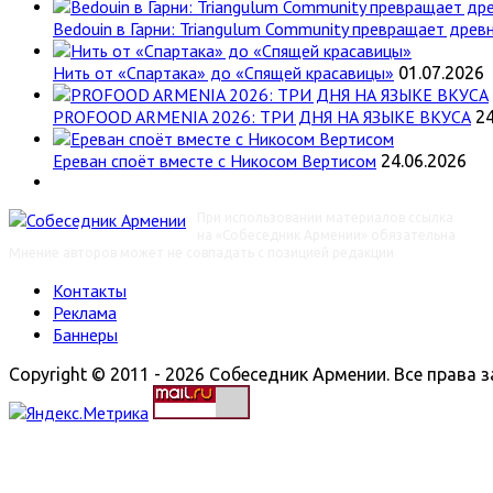
Bedouin в Гарни: Triangulum Community превращает древн
Нить от «Спартака» до «Спящей красавицы»
01.07.2026
PROFOOD ARMENIA 2026: ТРИ ДНЯ НА ЯЗЫКЕ ВКУСА
24
Ереван споёт вместе с Никосом Вертисом
24.06.2026
При использовании материалов ссылка
на «Собеседник Армении» обязательна
Мнение авторов может не совпадать с позицией редакции
Контакты
Реклама
Баннеры
Copyright © 2011 - 2026 Собеседник Армении. Все права