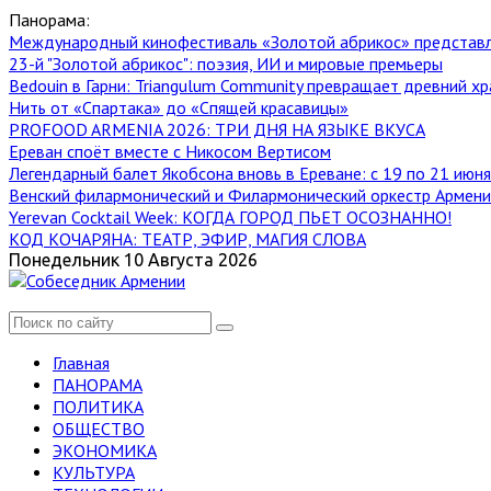
Панорама:
Международный кинофестиваль «Золотой абрикос» представ
23-й "Золотой абрикос": поэзия, ИИ и мировые премьеры
Bedouin в Гарни: Triangulum Community превращает древний хр
Нить от «Спартака» до «Спящей красавицы»
PROFOOD ARMENIA 2026: ТРИ ДНЯ НА ЯЗЫКЕ ВКУСА
Ереван споёт вместе с Никосом Вертисом
Легендарный балет Якобсона вновь в Ереване: с 19 по 21 июн
Венский филармонический и Филармонический оркестр Армении
Yerevan Cocktail Week: КОГДА ГОРОД ПЬЕТ ОСОЗНАННО!
КОД КОЧАРЯНА: ТЕАТР, ЭФИР, МАГИЯ СЛОВА
Понедельник 10 Августа 2026
Главная
ПАНОРАМА
ПОЛИТИКА
ОБЩЕСТВО
ЭКОНОМИКА
КУЛЬТУРА