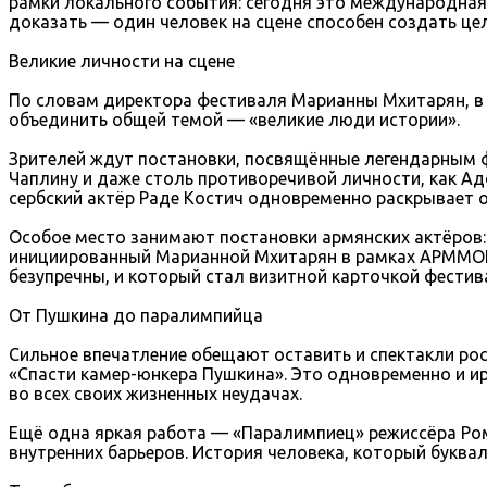
рамки локального события: сегодня это международная 
доказать — один человек на сцене способен создать це
Великие личности на сцене
По словам директора фестиваля Марианны Мхитарян, в
объединить общей темой — «великие люди истории».
Зрителей ждут постановки, посвящённые легендарным ф
Чаплину и даже столь противоречивой личности, как А
сербский актёр Раде Костич одновременно раскрывает о
Особое место занимают постановки армянских актёров: 
инициированный Марианной Мхитарян в рамках АРММОНО 
безупречны, и который стал визитной карточкой фестив
От Пушкина до паралимпийца
Сильное впечатление обещают оставить и спектакли рос
«Спасти камер-юнкера Пушкина». Это одновременно и ир
во всех своих жизненных неудачах.
Ещё одна яркая работа — «Паралимпиец» режиссёра Ром
внутренних барьеров. История человека, который буква