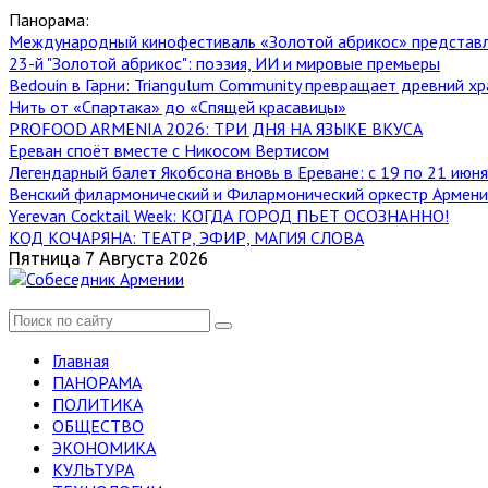
Панорама:
Международный кинофестиваль «Золотой абрикос» представ
23-й "Золотой абрикос": поэзия, ИИ и мировые премьеры
Bedouin в Гарни: Triangulum Community превращает древний хр
Нить от «Спартака» до «Спящей красавицы»
PROFOOD ARMENIA 2026: ТРИ ДНЯ НА ЯЗЫКЕ ВКУСА
Ереван споёт вместе с Никосом Вертисом
Легендарный балет Якобсона вновь в Ереване: с 19 по 21 июн
Венский филармонический и Филармонический оркестр Армении
Yerevan Cocktail Week: КОГДА ГОРОД ПЬЕТ ОСОЗНАННО!
КОД КОЧАРЯНА: ТЕАТР, ЭФИР, МАГИЯ СЛОВА
Пятница 7 Августа 2026
Главная
ПАНОРАМА
ПОЛИТИКА
ОБЩЕСТВО
ЭКОНОМИКА
КУЛЬТУРА