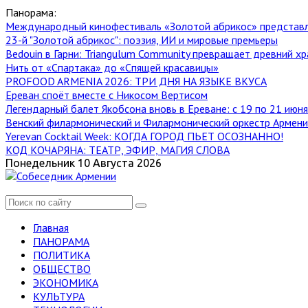
Панорама:
Международный кинофестиваль «Золотой абрикос» представ
23-й "Золотой абрикос": поэзия, ИИ и мировые премьеры
Bedouin в Гарни: Triangulum Community превращает древний хр
Нить от «Спартака» до «Спящей красавицы»
PROFOOD ARMENIA 2026: ТРИ ДНЯ НА ЯЗЫКЕ ВКУСА
Ереван споёт вместе с Никосом Вертисом
Легендарный балет Якобсона вновь в Ереване: с 19 по 21 июн
Венский филармонический и Филармонический оркестр Армении
Yerevan Cocktail Week: КОГДА ГОРОД ПЬЕТ ОСОЗНАННО!
КОД КОЧАРЯНА: ТЕАТР, ЭФИР, МАГИЯ СЛОВА
Понедельник 10 Августа 2026
Главная
ПАНОРАМА
ПОЛИТИКА
ОБЩЕСТВО
ЭКОНОМИКА
КУЛЬТУРА