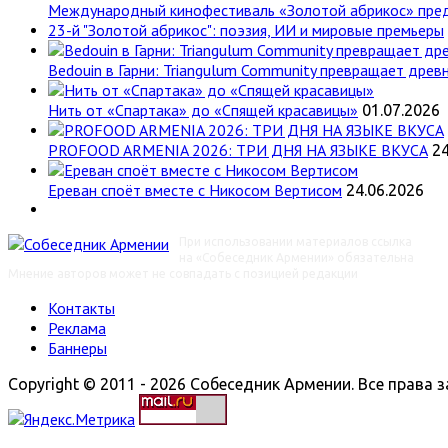
Международный кинофестиваль «Золотой абрикос» пре
23-й "Золотой абрикос": поэзия, ИИ и мировые премьеры
Bedouin в Гарни: Triangulum Community превращает древн
Нить от «Спартака» до «Спящей красавицы»
01.07.2026
PROFOOD ARMENIA 2026: ТРИ ДНЯ НА ЯЗЫКЕ ВКУСА
24
Ереван споёт вместе с Никосом Вертисом
24.06.2026
При использовании материалов ссылка
на «Собеседник Армении» обязательна
Мнение авторов может не совпадать с позицией редакции
Контакты
Реклама
Баннеры
Copyright © 2011 - 2026 Собеседник Армении. Все права