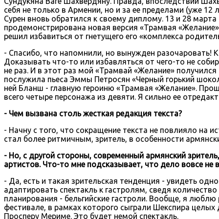
Сундукяна Ваге Шахвердяну. Правда, впоследствии Шах
себя не только в Армении, но и за ее пределами (уже 1
Сурен вновь обратился к своему диплому. 13 и 28 марта
продемонстрирована новая версия «Трамвая «Желание». 
решил избавиться от гнетущего его «комплекса родител
- Спасибо, что напомнили, но вынужден разочаровать! К
Доказывать что-то или избавляться от чего-то не собир
не раз. И в этот раз мой «Трамвай «Желание» получилс
послужила пьеса Эммы Петросян «Черный горький шокола
ней Бланш - главную героиню «Трамвая «Желание». Прошл
всего четыре персонажа из девяти. Я сильно ее отредак
- Чем вызвана столь жесткая редакция текста?
- Начну с того, что сокращение текста не повлияло на 
стал более ритмичным, зритель, в особенности армянски
- Но, с другой стороны, современный армянский зрител
артистов. Что-то мне подсказывает, что дело вовсе не 
- Да, есть и такая зрительская тенденция - увидеть одн
адаптировать спектакль к гастролям, сведя количество
планирования - бельгийские гастроли. Вообще, я люблю
фестивале, в рамках которого сыграли Шекспира целых 
Просперу Мериме. Это будет немой спектакль.