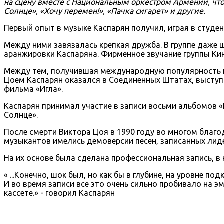
на сцену вместе с Национальным оркестром Армении, что
Солнце», «Хочу перемен!», «Пачка сигарет» и другие.
Первый опыт в музыке Каспарян получил, играя в студен
Между ними завязалась крепкая дружба. В группе даже 
аранжировки Каспаряна. Фирменное звучание группы Ки
Между тем, получившая международную популярность гру
Цоем Каспарян оказался в Соединенных Штатах, выступи
фильма «Игла».
Каспарян принимал участие в записи восьми альбомов «К
Солнце».
После смерти Виктора Цоя в 1990 году во многом благ
музыкантов имелись демоверсии песен, записанных лид
На их основе была сделана профессиональная запись, в
« ...Конечно, шок был, но как бы в глубине, на уровне п
И во время записи все это очень сильно пробивало на 
кассете.» - говорил Каспарян