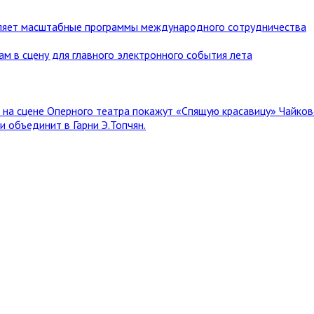
ляет масштабные программы международного сотрудничества
ам в сцену для главного электронного события лета
я на сцене Оперного театра покажут «Спящую красавицу» Чайков
 объединит в Гарни Э.Топчян.