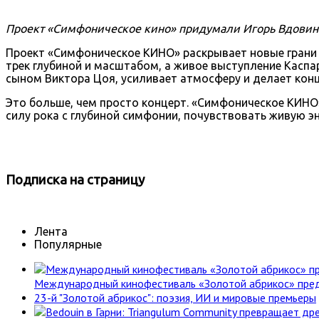
Проект «Симфоническое кино» придумали Игорь Вдовин и
Проект «Симфоническое КИНО» раскрывает новые грани
трек глубиной и масштабом, а живое выступление Каспа
сыном Виктора Цоя, усиливает атмосферу и делает ко
Это больше, чем просто концерт. «Симфоническое КИНО
силу рока с глубиной симфонии, почувствовать живую эн
Подписка
на страницу
Лента
Популярные
Международный кинофестиваль «Золотой абрикос» пре
23-й "Золотой абрикос": поэзия, ИИ и мировые премьеры