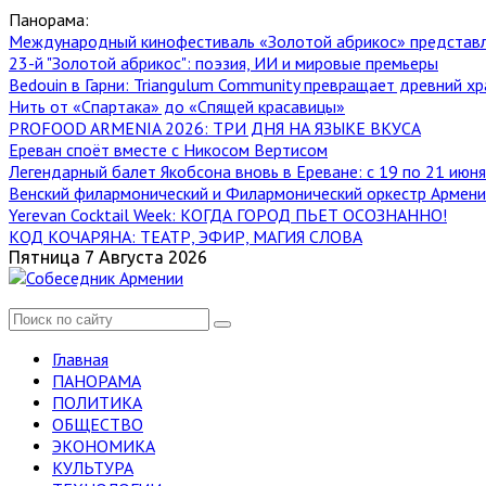
Панорама:
Международный кинофестиваль «Золотой абрикос» представ
23-й "Золотой абрикос": поэзия, ИИ и мировые премьеры
Bedouin в Гарни: Triangulum Community превращает древний хр
Нить от «Спартака» до «Спящей красавицы»
PROFOOD ARMENIA 2026: ТРИ ДНЯ НА ЯЗЫКЕ ВКУСА
Ереван споёт вместе с Никосом Вертисом
Легендарный балет Якобсона вновь в Ереване: с 19 по 21 июн
Венский филармонический и Филармонический оркестр Армении
Yerevan Cocktail Week: КОГДА ГОРОД ПЬЕТ ОСОЗНАННО!
КОД КОЧАРЯНА: ТЕАТР, ЭФИР, МАГИЯ СЛОВА
Пятница 7 Августа 2026
Главная
ПАНОРАМА
ПОЛИТИКА
ОБЩЕСТВО
ЭКОНОМИКА
КУЛЬТУРА