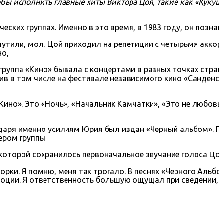
бы исполнить главные хиты Виктора Цоя, такие как «Кукуш
ческих группах. Именно в это время, в 1983 году, он поз
шутили, мол, Цой приходил на репетиции с четырьмя акко
но,
ппа «Кино» бывала с концертами в разных точках страны
в в том числе на фестивале независимого кино «Санденс»
ино». Это «Ночь», «Начальник Камчатки», «Это не любовь
одаря именно усилиям Юрия был издан «Черный альбом». 
ером группы
 которой сохранилось первоначальное звучание голоса Цо
одкорки. Я помню, меня так трогало. В песнях «Черного Ал
эмоции. Я ответственность большую ощущал при сведении,