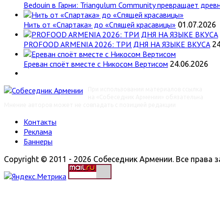
Bedouin в Гарни: Triangulum Community превращает древн
Нить от «Спартака» до «Спящей красавицы»
01.07.2026
PROFOOD ARMENIA 2026: ТРИ ДНЯ НА ЯЗЫКЕ ВКУСА
24
Ереван споёт вместе с Никосом Вертисом
24.06.2026
При использовании материалов ссылка
на «Собеседник Армении» обязательна
Мнение авторов может не совпадать с позицией редакции
Контакты
Реклама
Баннеры
Copyright © 2011 - 2026 Собеседник Армении. Все права