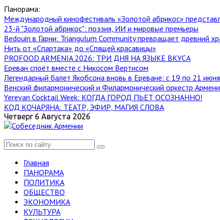
Панорама:
Международный кинофестиваль «Золотой абрикос» представ
23-й "Золотой абрикос": поэзия, ИИ и мировые премьеры
Bedouin в Гарни: Triangulum Community превращает древний хр
Нить от «Спартака» до «Спящей красавицы»
PROFOOD ARMENIA 2026: ТРИ ДНЯ НА ЯЗЫКЕ ВКУСА
Ереван споёт вместе с Никосом Вертисом
Легендарный балет Якобсона вновь в Ереване: с 19 по 21 июн
Венский филармонический и Филармонический оркестр Армении
Yerevan Cocktail Week: КОГДА ГОРОД ПЬЕТ ОСОЗНАННО!
КОД КОЧАРЯНА: ТЕАТР, ЭФИР, МАГИЯ СЛОВА
Четверг 6 Августа 2026
Главная
ПАНОРАМА
ПОЛИТИКА
ОБЩЕСТВО
ЭКОНОМИКА
КУЛЬТУРА