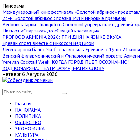
Панорама:
Международный кинофестиваль «Золотой абрикос» представ
23-й "Золотой абрикос": поэзия, ИИ и мировые премьеры
Bedouin в Гарни: Triangulum Community превращает древний хр
Нить от «Спартака» до «Спящей красавицы»
PROFOOD ARMENIA 2026: ТРИ ДНЯ НА ЯЗЫКЕ ВКУСА
Ереван споёт вместе с Никосом Вертисом
Легендарный балет Якобсона вновь в Ереване: с 19 по 21 июн
Венский филармонический и Филармонический оркестр Армении
Yerevan Cocktail Week: КОГДА ГОРОД ПЬЕТ ОСОЗНАННО!
КОД КОЧАРЯНА: ТЕАТР, ЭФИР, МАГИЯ СЛОВА
Четверг 6 Августа 2026
Главная
ПАНОРАМА
ПОЛИТИКА
ОБЩЕСТВО
ЭКОНОМИКА
КУЛЬТУРА