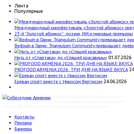
Лента
Популярные
Международный кинофестиваль «Золотой абрикос» пре
23-й "Золотой абрикос": поэзия, ИИ и мировые премьеры
Bedouin в Гарни: Triangulum Community превращает древн
Нить от «Спартака» до «Спящей красавицы»
01.07.2026
PROFOOD ARMENIA 2026: ТРИ ДНЯ НА ЯЗЫКЕ ВКУСА
24
Ереван споёт вместе с Никосом Вертисом
24.06.2026
При использовании материалов ссылка
на «Собеседник Армении» обязательна
Мнение авторов может не совпадать с позицией редакции
Контакты
Реклама
Баннеры