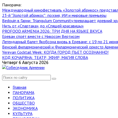
Панорама:
Международный кинофестиваль «Золотой абрикос» представ
23-й "Золотой абрикос": поэзия, ИИ и мировые премьеры
Bedouin в Гарни: Triangulum Community превращает древний хр
Нить от «Спартака» до «Спящей красавицы»
PROFOOD ARMENIA 2026: ТРИ ДНЯ НА ЯЗЫКЕ ВКУСА
Ереван споёт вместе с Никосом Вертисом
Легендарный балет Якобсона вновь в Ереване: с 19 по 21 июн
Венский филармонический и Филармонический оркестр Армении
Yerevan Cocktail Week: КОГДА ГОРОД ПЬЕТ ОСОЗНАННО!
КОД КОЧАРЯНА: ТЕАТР, ЭФИР, МАГИЯ СЛОВА
Четверг 6 Августа 2026
Главная
ПАНОРАМА
ПОЛИТИКА
ОБЩЕСТВО
ЭКОНОМИКА
КУЛЬТУРА