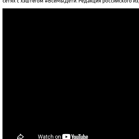
сетях с хэштегом #ВсеМыДети. Редакция российского из