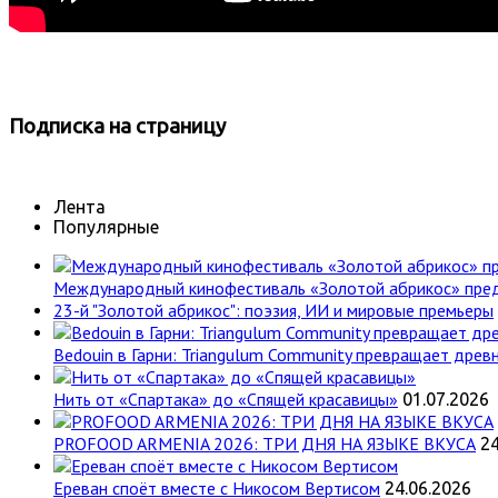
Подписка
на страницу
Лента
Популярные
Международный кинофестиваль «Золотой абрикос» пре
23-й "Золотой абрикос": поэзия, ИИ и мировые премьеры
Bedouin в Гарни: Triangulum Community превращает древн
Нить от «Спартака» до «Спящей красавицы»
01.07.2026
PROFOOD ARMENIA 2026: ТРИ ДНЯ НА ЯЗЫКЕ ВКУСА
24
Ереван споёт вместе с Никосом Вертисом
24.06.2026