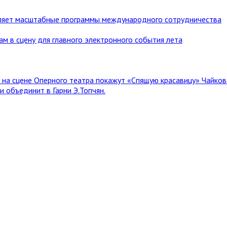
ляет масштабные программы международного сотрудничества
ам в сцену для главного электронного события лета
я на сцене Оперного театра покажут «Спящую красавицу» Чайков
 объединит в Гарни Э.Топчян.