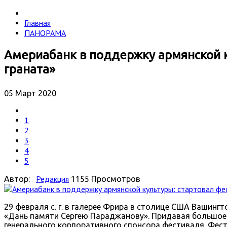
Главная
ПАНОРАМА
Америабанк в поддержку армянской к
граната»
05 Март 2020
1
2
3
4
5
Редакция
Автор:
1155 Просмотров
29 февраля с. г. в галерее Фрира в столице США Вашин
«Дань памяти Сергею Параджанову». Придавая большое 
генерального корпоративного спонсора фестиваля. Фес