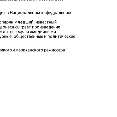
йдет в Национальном кафедральном
Гаспарян младший, известный
рдонеса сыграет произведение
вождаться мультимедийными
урные, общественные и политические
икого американского режиссера