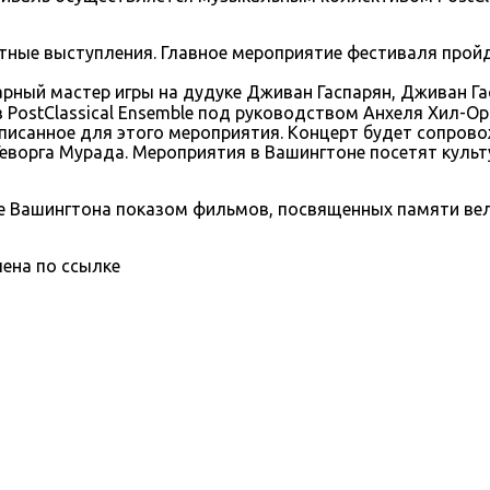
ртные выступления. Главное мероприятие фестиваля про
ендарный мастер игры на дудуке Дживан Гаспарян, Дживан 
 PostClassical Ensemble под руководством Анхеля Хил-О
аписанное для этого мероприятия. Концерт будет сопро
ворга Мурада. Мероприятия в Вашингтоне посетят культ
е Вашингтона показом фильмов, посвященных памяти вел
ена по ссылке