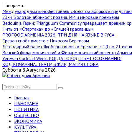
Панорама:
Международный кинофестиваль «Золотой абрикос» представ
23-й "Золотой абрикос": поэзия, ИИ и мировые премьеры
Bedouin в Гарни: Triangulum Community превращает древний хр
Нить от «Спартака» до «Спящей красавицы»
PROFOOD ARMENIA 2026: ТРИ ДНЯ НА ЯЗЫКЕ ВКУСА
Ереван споёт вместе с Никосом Вертисом
Легендарный балет Якобсона вновь в Ереване: с 19 по 21 июн
Венский филармонический и Филармонический оркестр Армении
Yerevan Cocktail Week: КОГДА ГОРОД ПЬЕТ ОСОЗНАННО!
КОД КОЧАРЯНА: ТЕАТР, ЭФИР, МАГИЯ СЛОВА
Суббота 8 Августа 2026
Главная
ПАНОРАМА
ПОЛИТИКА
ОБЩЕСТВО
ЭКОНОМИКА
КУЛЬТУРА