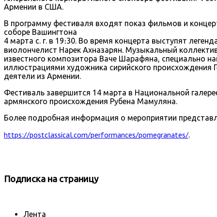
Армении в США.
В программу фестиваля входят показ фильмов и конце
соборе Вашингтона
4 марта с. г. в 19։30. Во время концерта выступят лег
виолончелист Нарек Ахназарян. Музыкальный коллектив
известного композитора Ваче Шарафяна, специально н
иллюстрациями художника сирийского происхождения Ге
деятели из Армении.
Фестиваль завершится 14 марта в Национальной галере
армянского происхождения Рубена Мамуляна.
Более подробная информация о мероприятии представл
https://postclassical.com/performances/pomegranates/
.
Подписка
на страницу
Лента