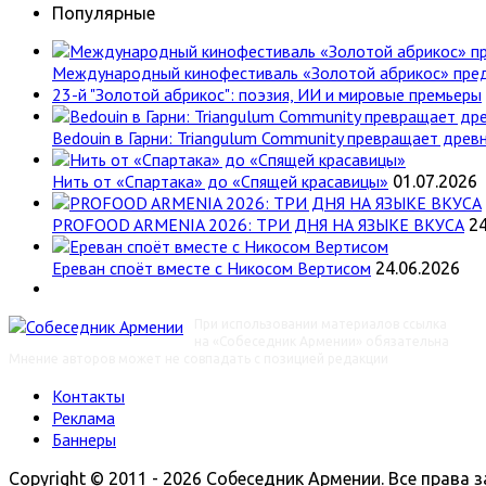
Популярные
Международный кинофестиваль «Золотой абрикос» пре
23-й "Золотой абрикос": поэзия, ИИ и мировые премьеры
Bedouin в Гарни: Triangulum Community превращает древн
Нить от «Спартака» до «Спящей красавицы»
01.07.2026
PROFOOD ARMENIA 2026: ТРИ ДНЯ НА ЯЗЫКЕ ВКУСА
24
Ереван споёт вместе с Никосом Вертисом
24.06.2026
При использовании материалов ссылка
на «Собеседник Армении» обязательна
Мнение авторов может не совпадать с позицией редакции
Контакты
Реклама
Баннеры
Copyright © 2011 - 2026 Собеседник Армении. Все права