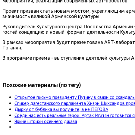
мероприятий, реализации современных арт-проектов.
Проект призван стать новым мостом, укрепляющим армя
значимость великой Армянской культуры!
Руководитель Культурного центра Посольства Армении 
гостей концепцию и новый формат деятельности Культу
В рамках мероприятия будет презентована ART-лабора
Тоганян.
В программе приема - выступления деятелей культуры А
Похожие материалы (по тегу)
Открытое письмо президенту Путину в связи со сканда
Спикер дагестанского парламента Хизри Шихсаидов пр
Дырку от бублика вы получите, а не ПЕГОВА
Среди нас есть реальные герои: Артак Игитян готовится
Яркие штрихи осеннего джаза