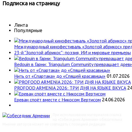
Подписка
на страницу
Лента
Популярные
Международный кинофестиваль «Золотой абрикос» пре
23-й "Золотой абрикос": поэзия, ИИ и мировые премьеры
Bedouin в Гарни: Triangulum Community превращает древн
Нить от «Спартака» до «Спящей красавицы»
01.07.2026
PROFOOD ARMENIA 2026: ТРИ ДНЯ НА ЯЗЫКЕ ВКУСА
24
Ереван споёт вместе с Никосом Вертисом
24.06.2026
При использовании материалов ссылка
на «Собеседник Армении» обязательна
Мнение авторов может не совпадать с позицией редакции