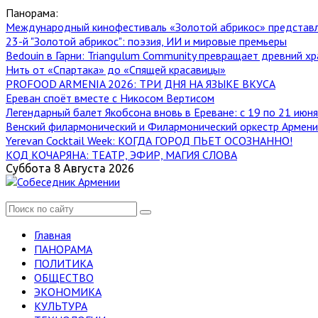
Панорама:
Международный кинофестиваль «Золотой абрикос» представ
23-й "Золотой абрикос": поэзия, ИИ и мировые премьеры
Bedouin в Гарни: Triangulum Community превращает древний хр
Нить от «Спартака» до «Спящей красавицы»
PROFOOD ARMENIA 2026: ТРИ ДНЯ НА ЯЗЫКЕ ВКУСА
Ереван споёт вместе с Никосом Вертисом
Легендарный балет Якобсона вновь в Ереване: с 19 по 21 июн
Венский филармонический и Филармонический оркестр Армении
Yerevan Cocktail Week: КОГДА ГОРОД ПЬЕТ ОСОЗНАННО!
КОД КОЧАРЯНА: ТЕАТР, ЭФИР, МАГИЯ СЛОВА
Суббота 8 Августа 2026
Главная
ПАНОРАМА
ПОЛИТИКА
ОБЩЕСТВО
ЭКОНОМИКА
КУЛЬТУРА