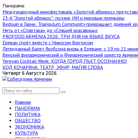
Панорама:
Международный кинофестиваль «Золотой абрикос» представ
23-й "Золотой абрикос": поэзия, ИИ и мировые премьеры
Bedouin в Гарни: Triangulum Community превращает древний хр
Нить от «Спартака» до «Спящей красавицы»
PROFOOD ARMENIA 2026: ТРИ ДНЯ НА ЯЗЫКЕ ВКУСА
Ереван споёт вместе с Никосом Вертисом
Легендарный балет Якобсона вновь в Ереване: с 19 по 21 июн
Венский филармонический и Филармонический оркестр Армении
Yerevan Cocktail Week: КОГДА ГОРОД ПЬЕТ ОСОЗНАННО!
КОД КОЧАРЯНА: ТЕАТР, ЭФИР, МАГИЯ СЛОВА
Четверг 6 Августа 2026
Главная
ПАНОРАМА
ПОЛИТИКА
ОБЩЕСТВО
ЭКОНОМИКА
КУЛЬТУРА