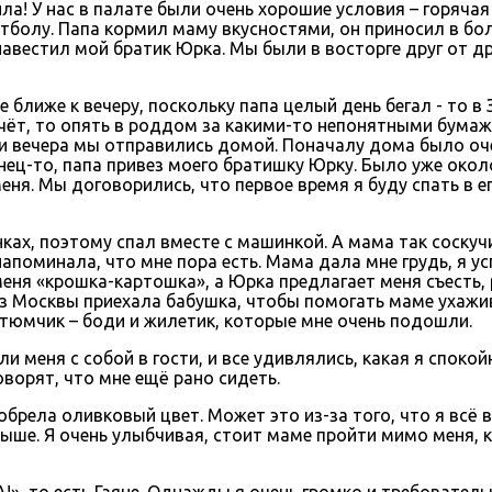
ила! У нас в палате были очень хорошие условия – горяча
болу. Папа кормил маму вкусностями, он приносил в бол
навестил мой братик Юрка. Мы были в восторге друг от д
 ближе к вечеру, поскольку папа целый день бегал - то в
чёт, то опять в роддом за какими-то непонятными бумажк
ти вечера мы отправились домой. Поначалу дома было оче
конец-то, папа привез моего братишку Юрку. Было уже око
еня. Мы договорились, что первое время я буду спать в ег
ах, поэтому спал вместе с машинкой. А мама так соскуч
апоминала, что мне пора есть. Мама дала мне грудь, я ус
еня «крошка-картошка», а Юрка предлагает меня съесть, 
из Москвы приехала бабушка, чтобы помогать маме ухажив
тюмчик – боди и жилетик, которые мне очень подошли.
ли меня с собой в гости, и все удивлялись, какая я спок
оворят, что мне ещё рано сидеть.
брела оливковый цвет. Может это из-за того, что я всё в
ыше. Я очень улыбчивая, стоит маме пройти мимо меня, ка
!», то есть Гаяне. Однажды я очень громко и требовательн