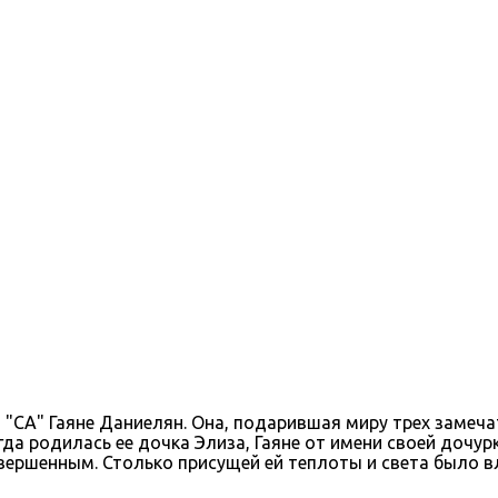
 "СА" Гаяне Даниелян. Она, подарившая миру трех замечат
гда родилась ее дочка Элиза, Гаяне от имени своей дочур
вершенным. Столько присущей ей теплоты и света было вл