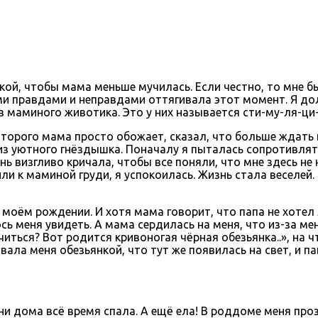
аркой, чтобы мама меньше мучилась. Если честно, то мне
ми правдами и неправдами оттягивала этот момент. Я до
 маминого животика. Это у них называется сти-му-ля-ци-
торого мама просто обожает, сказал, что больше ждать 
з уютного гнёздышка. Поначалу я пыталась сопротивлять
ень визгливо кричала, чтобы все поняли, что мне здесь не
 к маминой груди, я успокоилась. Жизнь стала веселей. 
и моём рождении. И хотя мама говорит, что папа не хоте
сь меня увидеть. А мама сердилась на меня, что из-за м
читься? Вот родится кривоногая чёрная обезьянка..», на 
азвала меня обезьянкой, что тут же появилась на свет, и п
дни дома всё время спала. А ещё ела! В роддоме меня про