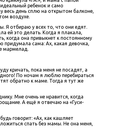
 идеальный ребенок и само
му весь день сплю на открытом балконе,
том воздухе.
. Я отбираю у всех то, что они едят.
а ей это делать. Когда я плакала,
ть, когда она привыкнет к постоянному
ю придумала сама: Ах, какая девочка,
не мармелад.
уду кричать, пока меня не посадят, а
одного! По ночам я люблю перебираться
тят обратно к маме. Тогда я тут же
нику. Мне очень не нравится, когда
рощание. А ещё я отвечаю на «Гуси-
будь говорит: «Ах, как кашляет
ложиться спать без мамы. Не она меня,