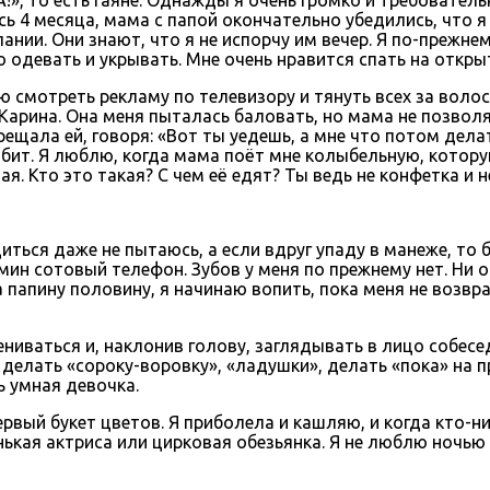
ь 4 месяца, мама с папой окончательно убедились, что я
ании. Они знают, что я не испорчу им вечер. Я по-прежне
 одевать и укрывать. Мне очень нравится спать на откры
 смотреть рекламу по телевизору и тянуть всех за волосы
Карина. Она меня пыталась баловать, но мама не позволял
рещала ей, говоря: «Вот ты уедешь, а мне что потом дела
юбит. Я люблю, когда мама поёт мне колыбельную, котору
я. Кто это такая? С чем её едят? Ты ведь не конфетка и 
ться даже не пытаюсь, а если вдруг упаду в манеже, то б
мин сотовый телефон. Зубов у меня по прежнему нет. Ни 
 папину половину, я начинаю вопить, пока меня не возвра
ниваться и, наклонив голову, заглядывать в лицо собесед
делать «сороку-воровку», «ладушки», делать «пока» на п
нь умная девочка.
ервый букет цветов. Я приболела и кашляю, и когда кто-ни
ькая актриса или цирковая обезьянка. Я не люблю ночью 