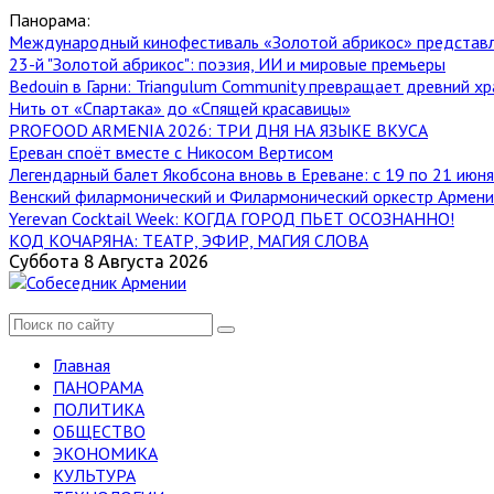
Панорама:
Международный кинофестиваль «Золотой абрикос» представ
23-й "Золотой абрикос": поэзия, ИИ и мировые премьеры
Bedouin в Гарни: Triangulum Community превращает древний хр
Нить от «Спартака» до «Спящей красавицы»
PROFOOD ARMENIA 2026: ТРИ ДНЯ НА ЯЗЫКЕ ВКУСА
Ереван споёт вместе с Никосом Вертисом
Легендарный балет Якобсона вновь в Ереване: с 19 по 21 июн
Венский филармонический и Филармонический оркестр Армении
Yerevan Cocktail Week: КОГДА ГОРОД ПЬЕТ ОСОЗНАННО!
КОД КОЧАРЯНА: ТЕАТР, ЭФИР, МАГИЯ СЛОВА
Суббота 8 Августа 2026
Главная
ПАНОРАМА
ПОЛИТИКА
ОБЩЕСТВО
ЭКОНОМИКА
КУЛЬТУРА