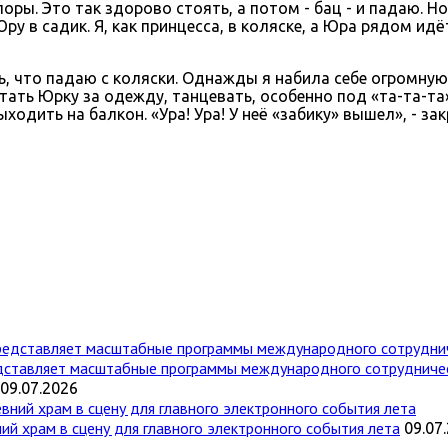
поры. Это так здорово стоять, а потом - бац - и падаю. Н
ру в садик. Я, как принцесса, в коляске, а Юра рядом ид
сь, что падаю с коляски. Однажды я набила себе огромную
ать Юрку за одежду, танцевать, особенно под «та-та-та»,
ходить на балкон. «Ура! Ура! У неё «забику» вышел», - за
дставляет масштабные программы международного сотрудниче
09.07.2026
ий храм в сцену для главного электронного события лета
09.07