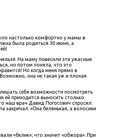
 было настолько комфортно у мамы в
лжна была родиться 30 июня, а
ей!
нельзя. На маму повесили эти ужасные
ся, но потом поняла, что это
 нравится! Но когда меня прямо в
Возможно, она не такая уж и плохая
л лишать себя возможности посмотреть
еня ей приходится выносить столько
что наш врач Давид Погосович спросил:
апа закричал: «Она беленькая, а волосики
звали «бклик», что значит «обжора». При