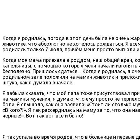
Когда я родилась, погода в этот день была не очень ж
животике, что абсолютно не хотелось рождаться. Я все
родилась только 7 июля, причём меня просто выгнали из
Когда моя мама приехала в роддом, наш общий врач, ко
капельницы, с помощью которых меня начали изгонять и
бесполезно. Пришлось сдаться.... Когда я родилась, я оч
родильном зале положили на мамин животик и приложили
штука, как я думала вначале.
Я забыла сказать, что мой папа тоже присутствовал пр
на мамины мучения, я думаю, что ему просто не терпело
боли. Я слышала, как она заявила: «Стоит ли столько му
«В кого?!». Я так рассердилась на маму за то, что она н
чёрные!». Вот так вот всё и было!
Я так устала во время родов, что в больнице и первые 