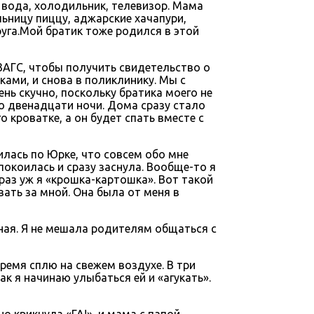
я вода, холодильник, телевизор. Мама
ьницу пиццу, аджарские хачапури,
руга.Мой братик тоже родился в этой
 ЗАГС, чтобы получить свидетельство о
ами, и снова в поликлинику. Мы с
нь скучно, поскольку братика моего не
ло двенадцати ночи. Дома сразу стало
о кроватке, а он будет спать вместе с
илась по Юрке, что совсем обо мне
покоилась и сразу заснула. Вообще-то я
раз уж я «крошка-картошка». Вот такой
ать за мной. Она была от меня в
ойная. Я не мешала родителям общаться с
ремя сплю на свежем воздухе. В три
к я начинаю улыбаться ей и «агукать».
о крикнула «ГА!», и мама с папой