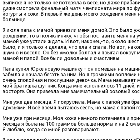
выписке я не только не потеряла в весе, но даже прибав
даже смотрела финальный матч чемпионата мира по фут
йогурты и соки. В первый же день моего рождения меня 
больнице.
9 июля папа с мамой привезли меня домой. Это было уже
рождении, то в поликлинику, чтобы поставить меня на у
мамой уже устали ждать. И вот, наконец-то, около шес
было, и я только и делала, что ела и спала. Но вот, на
шумно и весело. Он без умолку болтал и прыгал вокруг м
мамой и папой. Все были довольны и счастливы.
Папа купил Юрке новую машинку – он помешан на машинк
забыла и начала бегать за ним. Но я громкими воплями н
очень спокойная и послушная девочка. Мама называет м
мой братишка шутник. Когда мне исполнилось 11 дней, 
восторге. Она привезла мне замечательный розовый кос
Мне уже два месяца. Я покруглела. Мама с папой уже бра
друзьями. Я всё время пытаюсь сесть, но мама с папой г
Мне уже три месяца. Моя кожа немного потемнела и прио
месяца я была на 100 граммов больше нормы и на 2 см в
Я люблю, когда со мной разговаривают.
В три с половиной месяца я стала маму звать криком «ГА