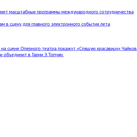
ляет масштабные программы международного сотрудничества
ам в сцену для главного электронного события лета
я на сцене Оперного театра покажут «Спящую красавицу» Чайков
 объединит в Гарни Э.Топчян.