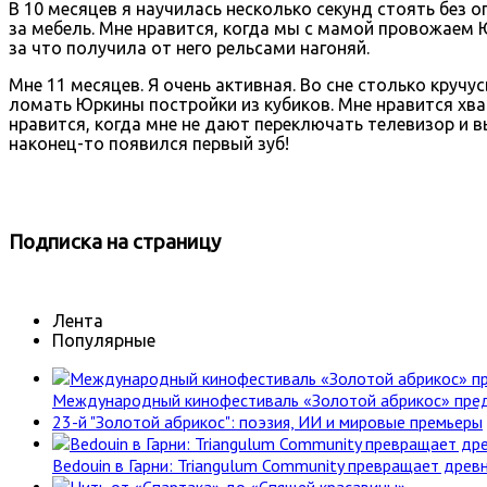
В 10 месяцев я научилась несколько секунд стоять без о
за мебель. Мне нравится, когда мы с мамой провожаем Ю
за что получила от него рельсами нагоняй.
Мне 11 месяцев. Я очень активная. Во сне столько кручу
ломать Юркины постройки из кубиков. Мне нравится хват
нравится, когда мне не дают переключать телевизор и вы
наконец-то появился первый зуб!
Подписка
на страницу
Лента
Популярные
Международный кинофестиваль «Золотой абрикос» пре
23-й "Золотой абрикос": поэзия, ИИ и мировые премьеры
Bedouin в Гарни: Triangulum Community превращает древн