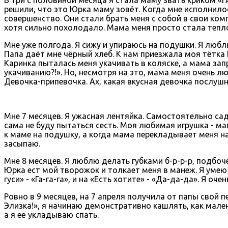
решили, что это Юрка маму зовёт. Когда мне исполнилос
совершенство. Они стали брать меня с собой в свои комп
хотя сильно похолодало. Мама меня просто стала тепло
Мне уже полгода. Я сижу и упираюсь на подушки. Я люблю
Папа даёт мне чёрный хлеб. К нам приезжала моя тётка 
Каринка пыталась меня укачивать в коляске, а мама зап
укачиванию?!». Но, несмотря на это, мама меня очень л
Девочка-припевочка. Ах, какая вкусная девочка послушна
Мне 7 месяцев. Я ужасная лентяйка. Самостоятельно сади
сама не буду пытаться сесть. Моя любимая игрушка - ма
к маме на подушку, а когда мама перекладывает меня на
засыпаю.
Мне 8 месяцев. Я люблю делать губками б-р-р-р, подбоче
Юрка ест мой творожок и толкает меня в манеж. Я умею 
гуси» - «Га-га-га», и на «Есть хотите» - «Да-да-да». Я оче
Ровно в 9 месяцев, на 7 апреля получила от папы свой п
Элизка!», я начинаю демонстративно кашлять, как мален
а я её укладываю спать.