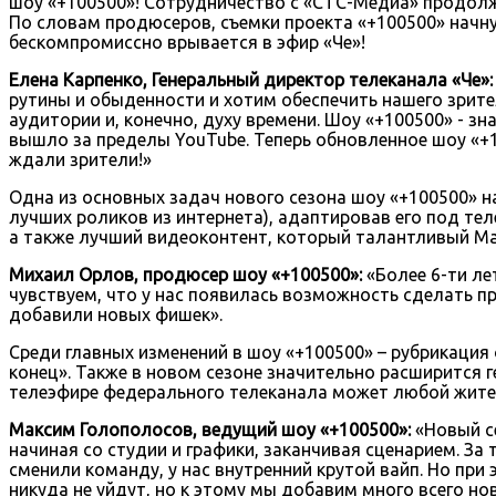
шоу «+100500»! Сотрудничество с «СТС-Медиа» продолж
По словам продюсеров, съемки проекта «+100500» начну
бескомпромиссно врывается в эфир «Че»!
Елена Карпенко, Генеральный директор телеканала «Че»
рутины и обыденности и хотим обеспечить нашего зрит
аудитории и, конечно, духу времени. Шоу «+100500» - з
вышло за пределы YouTube. Теперь обновленное шоу «+1
ждали зрители!»
Одна из основных задач нового сезона шоу «+100500» на
лучших роликов из интернета), адаптировав его под те
а также лучший видеоконтент, который талантливый Ма
Михаил Орлов, продюсер шоу «+100500»:
«Более 6-ти ле
чувствуем, что у нас появилась возможность сделать п
добавили новых фишек».
Среди главных изменений в шоу «+100500» – рубрикация
конец». Также в новом сезоне значительно расширится г
телеэфире федерального телеканала может любой жите
Максим Голополосов, ведущий шоу «+100500»:
«Новый с
начиная со студии и графики, заканчивая сценарием. За
сменили команду, у нас внутренний крутой вайп. Но при
никуда не уйдут, но к этому мы добавим много всего нов