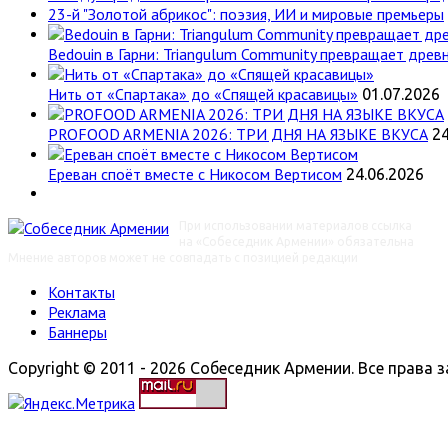
23-й "Золотой абрикос": поэзия, ИИ и мировые премьеры
Bedouin в Гарни: Triangulum Community превращает древн
Нить от «Спартака» до «Спящей красавицы»
01.07.2026
PROFOOD ARMENIA 2026: ТРИ ДНЯ НА ЯЗЫКЕ ВКУСА
24
Ереван споёт вместе с Никосом Вертисом
24.06.2026
При использовании материалов ссылка
на «Собеседник Армении» обязательна
Мнение авторов может не совпадать с позицией редакции
Контакты
Реклама
Баннеры
Copyright © 2011 - 2026 Собеседник Армении. Все права