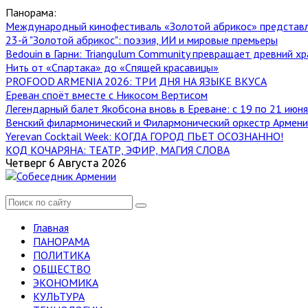
Панорама:
Международный кинофестиваль «Золотой абрикос» представ
23-й "Золотой абрикос": поэзия, ИИ и мировые премьеры
Bedouin в Гарни: Triangulum Community превращает древний хр
Нить от «Спартака» до «Спящей красавицы»
PROFOOD ARMENIA 2026: ТРИ ДНЯ НА ЯЗЫКЕ ВКУСА
Ереван споёт вместе с Никосом Вертисом
Легендарный балет Якобсона вновь в Ереване: с 19 по 21 июн
Венский филармонический и Филармонический оркестр Армении
Yerevan Cocktail Week: КОГДА ГОРОД ПЬЕТ ОСОЗНАННО!
КОД КОЧАРЯНА: ТЕАТР, ЭФИР, МАГИЯ СЛОВА
Четверг 6 Августа 2026
Главная
ПАНОРАМА
ПОЛИТИКА
ОБЩЕСТВО
ЭКОНОМИКА
КУЛЬТУРА