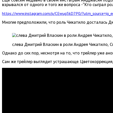
взрывался от одного и того же вопроса -"Кто сыграл ро
https://www.instagram.com/p/CEwug5kD7P0/?utm_source=ig_
Многие предположили, что роль Чикатило досталась Дм
слева Дмитрий Власкин в роли Андрея Чикатило, 
Однако до сих пор, несмотря на то, что трейлер уже ан
Сам же трейлер выглядит устрашающе. Цветокоррекция, зв