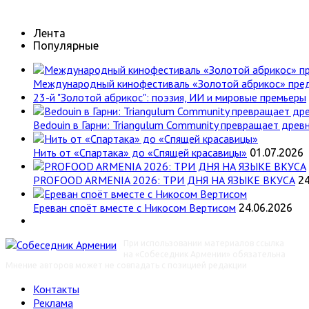
Лента
Популярные
Международный кинофестиваль «Золотой абрикос» пре
23-й "Золотой абрикос": поэзия, ИИ и мировые премьеры
Bedouin в Гарни: Triangulum Community превращает древн
Нить от «Спартака» до «Спящей красавицы»
01.07.2026
PROFOOD ARMENIA 2026: ТРИ ДНЯ НА ЯЗЫКЕ ВКУСА
24
Ереван споёт вместе с Никосом Вертисом
24.06.2026
При использовании материалов ссылка
на «Собеседник Армении» обязательна
Мнение авторов может не совпадать с позицией редакции
Контакты
Реклама