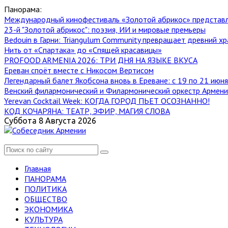
Панорама:
Международный кинофестиваль «Золотой абрикос» представ
23-й "Золотой абрикос": поэзия, ИИ и мировые премьеры
Bedouin в Гарни: Triangulum Community превращает древний хр
Нить от «Спартака» до «Спящей красавицы»
PROFOOD ARMENIA 2026: ТРИ ДНЯ НА ЯЗЫКЕ ВКУСА
Ереван споёт вместе с Никосом Вертисом
Легендарный балет Якобсона вновь в Ереване: с 19 по 21 июн
Венский филармонический и Филармонический оркестр Армении
Yerevan Cocktail Week: КОГДА ГОРОД ПЬЕТ ОСОЗНАННО!
КОД КОЧАРЯНА: ТЕАТР, ЭФИР, МАГИЯ СЛОВА
Суббота 8 Августа 2026
Главная
ПАНОРАМА
ПОЛИТИКА
ОБЩЕСТВО
ЭКОНОМИКА
КУЛЬТУРА