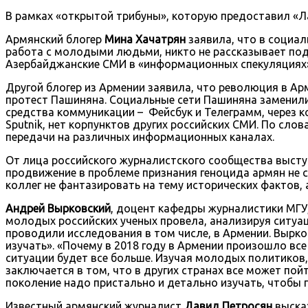
В рамках «открытой трибуны», которую предоставил «Ла
Армянский блогер
Мина Хачатрян
заявила, что в социа
работа с молодыми людьми, никто не рассказывает под
Азербайджанские СМИ в «информационных спекуляциях
Другой блогер из Армении заявила, что революция в А
протест Пашиняна. Социальные сети Пашиняна заменил
средства коммуникации – Фейсбук и Телеграмм, через 
Sputnik, нет корпунктов других российских СМИ. По сл
передачи на различных информационных каналах.
От лица российского журналистского сообщества высту
продвижение в проблеме признания геноцида армян не сд
коллег не фантазировать на тему исторических фактов, 
Андрей Вырковский
, доцент кафедры журналистики МГУ,
молодых российских ученых провела, анализируя ситуа
проводили исследования в том числе, в Армении. Вырко
изучать». «Почему в 2018 году в Армении произошло все
ситуации будет все больше. Изучая молодых политико
заключается в том, что в других странах все может по
поколение надо пристально и детально изучать, чтобы 
Известный армянский журналист
Давид Петросян
высказ