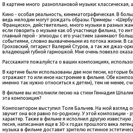
В картине много разноплановой музыки: классическая, ш
Кино - особая реальность, кинематографическая. В бол
ведь мелодии могут рождать образы. Примеры - «Шербур
Франциско», действительно, много музыки в разных жанр
если говорить о музыке как об участнице фильма, то инт
главный герой - эпизоды с его участием занимают больш
событиями, словно выхваченными из потока жизни. В с
Гроховский, гитарист Валерий Стуров, а так же джаз-о
владеющий губной гармошкой. Мне очень повезло оказа
Расскажите пожалуйста о ваших композициях, использов
В картине были использованы две мои песни, которые б
отражают то или иное настроение в фильме. Обе компози
именно так нужно относиться к детям), тем не менее, сч
В фильме вы исполнили песню на стихи Геннадия Шпали
эта композиция?
Композитором выступил Толя Бальчев. На мой взгляд о
звучит она все равно по-родному. У этой композиции - р
характер. Также в фильме я исполнил другую известну
песня, написанная еще в 30-х годах прошлого века лег
музыка в фильме доставит зрителю истинное эстетическ