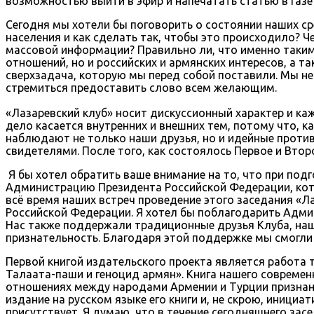
возможностью выйти в эфир и напечатать статью в газет
Сегодня мы хотели бы поговорить о состоянии наших с
населения и как сделать так, чтобы это происходило? Ч
массовой информации? Правильно ли, что именно таким
отношений, но и российских и армянских интересов, а та
сверхзадача, которую мы перед собой поставили. Мы не
стремиться предоставить слово всем желающим.
«Лазаревский клуб» носит дискуссионный характер и ка
дело касается внутренних и внешних тем, потому что, к
наблюдают не только наши друзья, но и идейные противн
свидетелями. После того, как состоялось Первое и Втор
Я бы хотел обратить ваше внимание на то, что при под
Администрацию Президента Российской Федерации, кото
всё время наших встреч проведение этого заседания «
Российской Федерации. Я хотел бы поблагодарить Адми
Нас также поддержали традиционные друзья Клуба, на
признательность. Благодаря этой поддержке мы смогли с
Первой книгой издательского проекта является работа 
Талаата-паши и геноцид армян». Книга нашего современ
отношениях между народами Армении и Турции признани
издание на русском языке его книги и, не скрою, иници
присутствует. Я думаю, что в течение сегодняшнего за