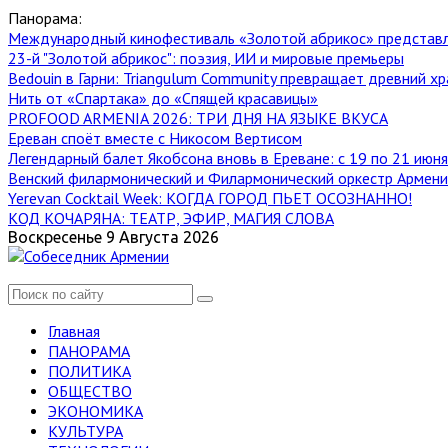
Панорама:
Международный кинофестиваль «Золотой абрикос» представ
23-й "Золотой абрикос": поэзия, ИИ и мировые премьеры
Bedouin в Гарни: Triangulum Community превращает древний хр
Нить от «Спартака» до «Спящей красавицы»
PROFOOD ARMENIA 2026: ТРИ ДНЯ НА ЯЗЫКЕ ВКУСА
Ереван споёт вместе с Никосом Вертисом
Легендарный балет Якобсона вновь в Ереване: с 19 по 21 июн
Венский филармонический и Филармонический оркестр Армении
Yerevan Cocktail Week: КОГДА ГОРОД ПЬЕТ ОСОЗНАННО!
КОД КОЧАРЯНА: ТЕАТР, ЭФИР, МАГИЯ СЛОВА
Воскресенье 9 Августа 2026
Главная
ПАНОРАМА
ПОЛИТИКА
ОБЩЕСТВО
ЭКОНОМИКА
КУЛЬТУРА