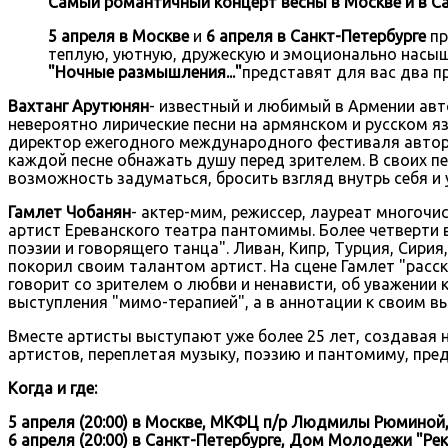
Самый романтичный концерт весны в Москве и в Са
5 апреля в Москве
и
6
апреля в Санкт-Петербурге
пр
теплую, уютную, дружескую и эмоционально насы
"Ночные размышления..."
представят для вас два п
Вахтанг Арутюнян
- известный и любимый в Армении авт
невероятно лирические песни на армянском и русском яз
директор ежегодного международного фестиваля авторск
каждой песне обнажать душу перед зрителем. В своих 
возможность задуматься, бросить взгляд внутрь себя и 
Гамлет Чобанян
- актер-мим, режиссер, лауреат много
артист Ереванского театра пантомимы. Более четверти 
поэзии и говорящего танца". Ливан, Кипр, Турция, Сирия
покорил своим талантом артист. На сцене Гамлет "расска
говорит со зрителем о любви и ненависти, об уважении к
выступления "мимо-терапией", а в аннотации к своим вы
Вместе артисты выступают уже более 25 лет, создавая 
артистов, переплетая музыку, поэзию и пантомиму, пре
Когда и где:
5 апреля (20:00) в Москве, МКФЦ п/р Людмилы Рюминой, 
6 апреля (20:00) в Санкт-Петербурге, Дом Молодежи "Рек