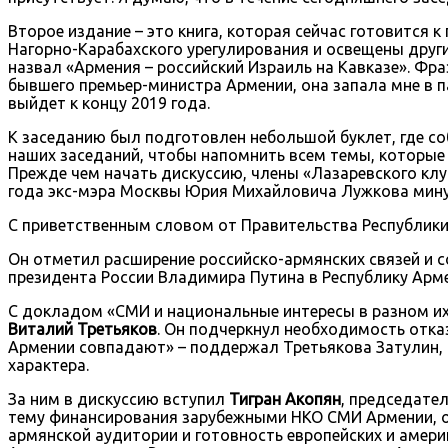
Второе издание – это книга, которая сейчас готовится к
Нагорно-Карабахского урегулирования и освещены други
назвал «Армения – российский Израиль на Кавказе». Фра
бывшего премьер-министра Армении, она запала мне в п
выйдет к концу 2019 года.
К заседанию был подготовлен небольшой буклет, где с
наших заседаний, чтобы напомнить всем темы, которые
Прежде чем начать дискуссию, члены «Лазаревского клу
года экс-мэра Москвы Юрия Михайловича Лужкова мин
С приветственным словом от Правительства Республики
Он отметил расширение российско-армянских связей и 
президента России Владимира Путина в Республику Арм
С докладом «СМИ и национальные интересы в разном их
Виталий Третьяков
. Он подчеркнул необходимость отка
Армении совпадают» – поддержал Третьякова Затулин, 
характера.
За ним в дискуссию вступил
Тигран Акопян
, председате
тему финансирования зарубежными НКО СМИ Армении, о
армянской аудитории и готовность европейских и амер