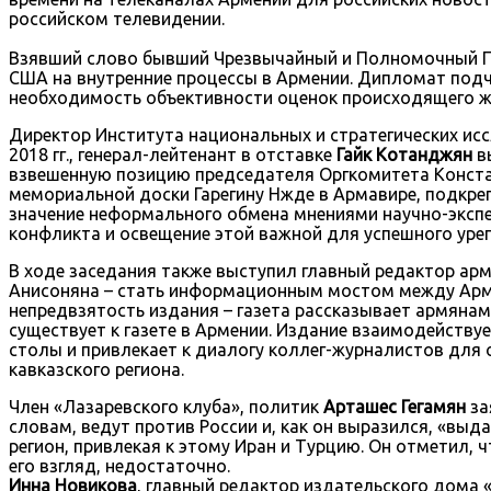
российском телевидении.
Взявший слово бывший Чрезвычайный и Полномочный 
США на внутренние процессы в Армении. Дипломат подч
необходимость объективности оценок происходящего 
Директор Института национальных и стратегических ис
2018 гг., генерал-лейтенант в отставке
Гайк Котанджян
в
взвешенную позицию председателя Оргкомитета Констан
мемориальной доски Гарегину Нжде в Армавире, подкре
значение неформального обмена мнениями научно-эксп
конфликта и освещение этой важной для успешного уре
В ходе заседания также выступил главный редактор арм
Анисоняна – стать информационным мостом между Арме
непредвзятость издания – газета рассказывает армянам 
существует к газете в Армении. Издание взаимодейству
столы и привлекает к диалогу коллег-журналистов для 
кавказского региона.
Член «Лазаревского клуба», политик
Арташес Гегамян
за
словам, ведут против России и, как он выразился, «вы
регион, привлекая к этому Иран и Турцию. Он отметил, 
его взгляд, недостаточно.
Инна Новикова
, главный редактор издательского дома