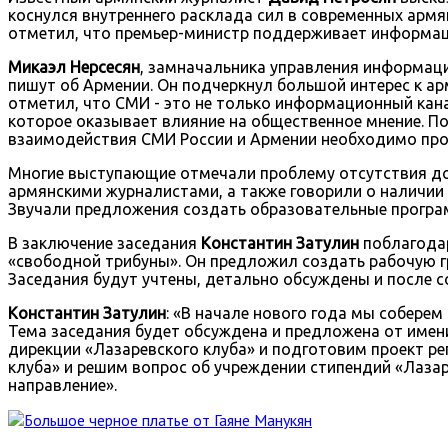
коснулся внутреннего расклада сил в современных армя
отметил, что премьер-министр поддерживает информаци
Микаэл Нерсесян
, замначальника управления информаци
пишут об Армении. Он подчеркнул большой интерес к ар
отметил, что СМИ - это не только информационный кана
которое оказывает влияние на общественное мнение. По
взаимодействия СМИ России и Армении необходимо пр
Многие выступающие отмечали проблему отсутствия дос
армянскими журналистами, а также говорили о наличии
Звучали предложения создать образовательные програ
В заключение заседания
Константин Затулин
поблагодар
«свободной трибуны». Он предложил создать рабочую г
Заседания будут учтены, детально обсуждены и после 
Константин Затулин
: «В начале нового года мы соберем
Тема заседания будет обсуждена и предложена от имен
дирекции «Лазаревского клуба» и подготовим проект ре
клуба» и решим вопрос об учреждении стипендий «Лазар
направление».