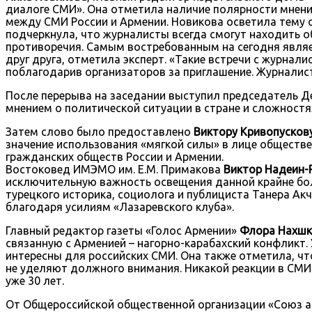
диалоге СМИ». Она отметила наличие полярности мнен
между СМИ России и Армении. Новикова осветила тему с
подчеркнула, что журналисты всегда смогут находить о
противоречия. Самым востребованным на сегодня являе
друг друга, отметила эксперт. «Такие встречи с журна
поблагодарив организаторов за приглашение. Журналист
После перерыва на заседании выступил председатель Д
мнением о политической ситуации в стране и сложностя
Затем слово было предоставлено
Виктору Кривопусков
значение использования «мягкой силы» в лице обществ
гражданских обществ России и Армении.
Востоковед ИМЭМО им. Е.М. Примакова
Виктор Надеин-
исключительную важность освещения данной крайне бол
турецкого историка, социолога и публициста Танера Ак
благодаря усилиям «Лазаревского клуба».
Главный редактор газеты «Голос Армении»
Флора Нахшк
связанную с Арменией – нагорно-карабахский конфликт.
интересны для российских СМИ. Она также отметила, ч
не уделяют должного внимания. Никакой реакции в СМИ
уже 30 лет.
От Общероссийской общественной организации «Союз ар