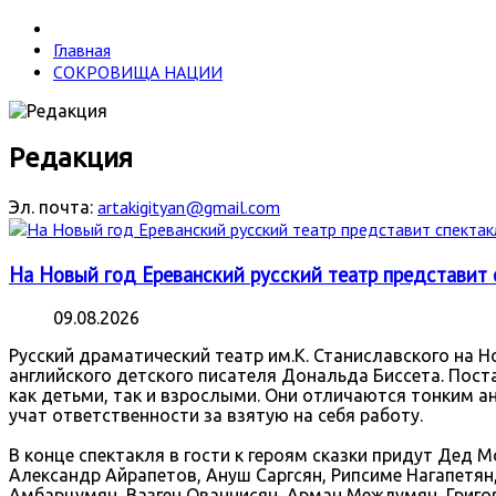
Главная
СОКРОВИЩА НАЦИИ
Редакция
artakigityan@gmail.com
Эл. почта:
На Новый год Ереванский русский театр представит с
09.08.2026
Русский драматический театр им.К. Станиславского на Н
английского детского писателя Дональда Биссета. Пос
как детьми, так и взрослыми. Они отличаются тонким а
учат ответственности за взятую на себя работу.
В конце спектакля в гости к героям сказки придут Дед 
Александр Айрапетов, Ануш Саргсян, Рипсиме Нагапетян
Амбарцумян, Вазген Ованнисян, Арман Межлумян, Григор