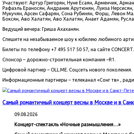
Участвуют: Артур Григорян, Нуне Есаян, Арменчик, Арма
Рафаэль Ераносян, Андраник Арутюнян, Луиза Нерсисян, 
Мукучян, Арсен Сафарян, Сона Рубинян, Форш, Левон Мал
Боксян, Аво Халатян, Аво Халатян, Анаит Адамян, Руслан
Ведущий вечера: Гриша Ахаханян.
Спешите на незабываемое шоу к юбилею любимого артист
Билеты по телефону +7 495 517 50 57, на сайте CONCERT.
Спонсор – дорожно-строительная компания –R1.
Цифровой партнер – OLL.ME. Соцсеть нового поколения.
Информационные партнеры – телеканал «Сонг тв» , ради
Самый романтичный концерт весны в Москве и в Сан
09.08.2026
Концерт-спектакль «Ночные размышления…»