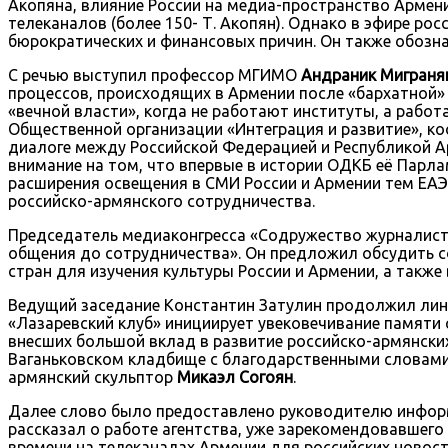
Акопяна, влияние России на медиа-пространство Армен
телеканалов (более 150- Т. Акопян). Однако в эфире ро
бюрократических и финансовых причин. Он также обозна
С речью выступил профессор МГИМО
Андраник
Миграня
процессов, происходящих в Армении после «бархатной» 
«вечной власти», когда не работают институты, а работ
Общественной организации «Интеграция и развитие», ко
диалоге между Российской Федерацией и Республикой Ар
внимание на том, что впервые в истории ОДКБ её Парла
расширения освещения в СМИ России и Армении тем ЕАЭ
российско-армянского сотрудничества.
Председатель медиаконгресса «Содружество журналис
общения до сотрудничества». Он предложил обсудить 
стран для изучения культуры России и Армении, а так
Ведущий заседание Константин Затулин продолжил лин
«Лазаревский клуб» инициирует увековечивание памяти 
внесших большой вклад в развитие российско-армянски
Ваганьковском кладбище с благодарственными словами
армянский скульптор
Микаэл Согоян
.
Далее слово было предоставлено руководителю информ
рассказал о работе агентства, уже зарекомендовавшег
времени на телеканалах Армении для российских новос