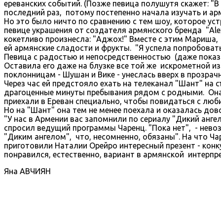
ереванских событий. (Позже певица полушутя скажет: "В Р
последний раз, потому постепенно начала изучать и арм
Но это было ничто по сравнению с тем шоу, которое ус
певице украшения от создателя армянского бренда "Alex
кокетливо произнесла: "Аджох!" Вместе с этим Мариша
ей армянские сладости и фрукты. "Я успела попробовать 
Певица с радостью и непосредственностью (даже показ
Оставила его даже на блузке все той же искрометной из
поклонницам - Шушан и Вике - унеслась вверх в прозрач
Через час ей предстояло ехать на телеканал "Шант" на 
драгоценные минуты пребывания рядом с родными. Она 
приехали в Ереван специально, чтобы повидаться с люб
Но на "Шант" она тем не менее поехала и оказалась до
"У нас в Армении вас запомнили по сериалу "Дикий анге
спросил ведущий программы Чаренц. "Пока нет", - нево
"Диким ангелом", что, несомненно, обязаны". На что Ч
приготовили Наталии Орейро интересный презент - конк
понравился, естественно, вариант в армянской интерпр
Яна АВЧИЯН