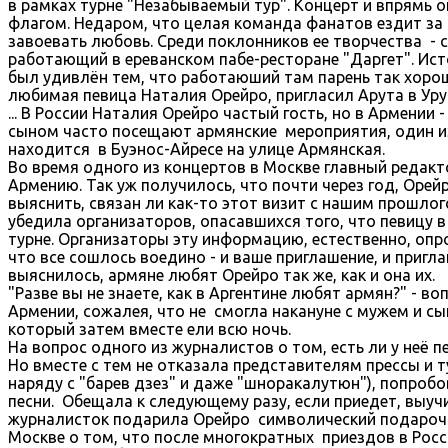
в рамках турне "Незабываемый тур". Концерт и впрямь
флагом. Недаром, что целая команда фанатов ездит за н
завоевать любовь. Среди поклонников ее творчества - су
работающий в ереванском пабе-ресторане "Даргет". Ист
был удивлён тем, что работаюший там парень так хорошо
любимая певица Наталия Орейро, пригласил Арута в Уруг
... В России Наталия Орейро частый гость, но в Армении 
сыном часто посещают армянские мероприятия, один из 
находится в Буэнос-Айресе на улице Армянская.
Во время одного из концертов в Москве главный редакт
Армению. Так уж получилось, что почти через год, Оре
выяснить, связан ли как-то этот визит с нашим прошло
убедила организаторов, опасавшихся того, что певицу 
турне. Организаторы эту информацию, естественно, опро
что все сошлось воедино - и ваше приглашение, и пригл
выяснилось, армяне любят Орейро так же, как и она их.
"Разве вы не знаете, как в Аргентине любят армян?" - в
Армении, сожалея, что не смогла накануне с мужем и с
который затем вместе ели всю ночь.
На вопрос одного из журналистов о том, есть ли у неё 
Но вместе с тем не отказала представителям прессы и 
наряду с "барев дзез" и даже "шноракалутюн"), попроб
песни. Обещала к следующему разу, если приедет, выуч
журналисток подарила Орейро символический подарочн
Москве о том, что после многократных приездов в Росс