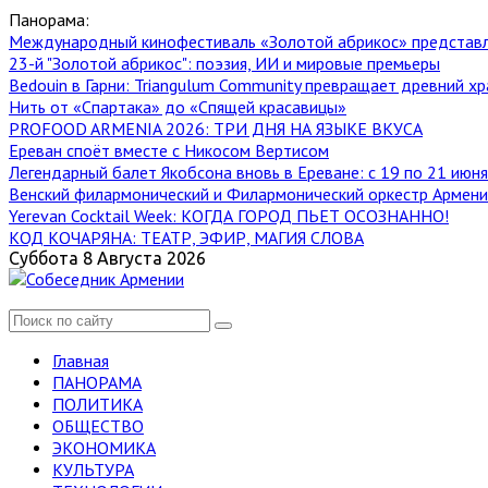
Панорама:
Международный кинофестиваль «Золотой абрикос» представ
23-й "Золотой абрикос": поэзия, ИИ и мировые премьеры
Bedouin в Гарни: Triangulum Community превращает древний хр
Нить от «Спартака» до «Спящей красавицы»
PROFOOD ARMENIA 2026: ТРИ ДНЯ НА ЯЗЫКЕ ВКУСА
Ереван споёт вместе с Никосом Вертисом
Легендарный балет Якобсона вновь в Ереване: с 19 по 21 июн
Венский филармонический и Филармонический оркестр Армении
Yerevan Cocktail Week: КОГДА ГОРОД ПЬЕТ ОСОЗНАННО!
КОД КОЧАРЯНА: ТЕАТР, ЭФИР, МАГИЯ СЛОВА
Суббота 8 Августа 2026
Главная
ПАНОРАМА
ПОЛИТИКА
ОБЩЕСТВО
ЭКОНОМИКА
КУЛЬТУРА