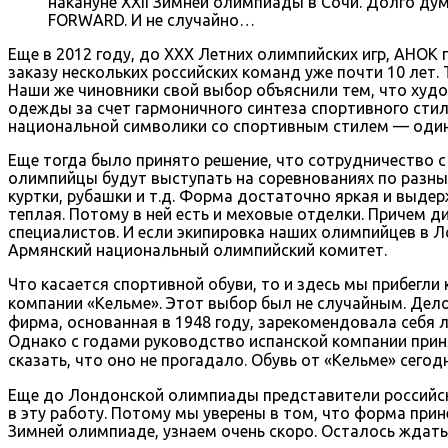
накануне XXII Зимней олимпиады в Сочи. Долго ду
FORWARD. И не случайно…
Еще в 2012 году, до ХХХ Летних олимпийских игр, АНОК
заказу нескольких российских команд уже почти 10 лет
Наши же чиновники свой выбор объяснили тем, что ху
одежды за счет гармоничного синтеза спортивного стил
национальной символики со спортивным стилем — один
Еще тогда было принято решение, что сотрудничество
олимпийцы будут выступать на соревнованиях по разны
куртки, рубашки и т.д. Форма достаточно яркая и выде
теплая. Потому в ней есть и меховые отделки. Причем 
специалистов. И если экипировка наших олимпийцев в Л
Армянский национальный олимпийский комитет.
Что касается спортивной обуви, то и здесь мы прибегл
компании «Кельме». Этот выбор был не случайным. Дело 
фирма, основанная в 1948 году, зарекомендовала себя 
Однако с годами руководство испанской компании прин
сказать, что оно не прогадало. Обувь от «Кельме» сего
Еще до Лондонской олимпиады представители российс
в эту работу. Потому мы уверены в том, что форма прин
Зимней олимпиаде, узнаем очень скоро. Осталось ждать