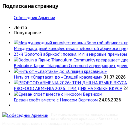
Подписка
на страницу
Собеседник Армении
Лента
Популярные
Международный кинофестиваль «Золотой абрикос» пре
23-й "Золотой абрикос": поэзия, ИИ и мировые премьеры
Bedouin в Гарни: Triangulum Community превращает древн
Нить от «Спартака» до «Спящей красавицы»
01.07.2026
PROFOOD ARMENIA 2026: ТРИ ДНЯ НА ЯЗЫКЕ ВКУСА
24
Ереван споёт вместе с Никосом Вертисом
24.06.2026
При использовании материалов ссылка
на «Собеседник Армении» обязательна
Мнение авторов может не совпадать с позицией редакции