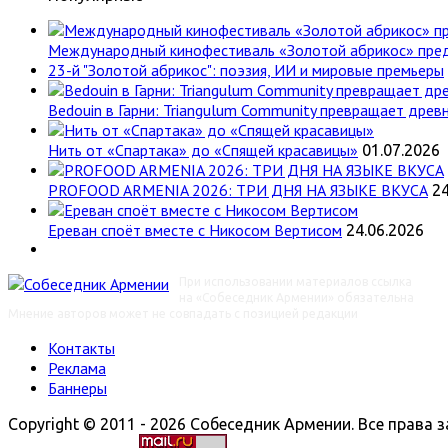
Международный кинофестиваль «Золотой абрикос» пре
23-й "Золотой абрикос": поэзия, ИИ и мировые премьеры
Bedouin в Гарни: Triangulum Community превращает древн
Нить от «Спартака» до «Спящей красавицы»
01.07.2026
PROFOOD ARMENIA 2026: ТРИ ДНЯ НА ЯЗЫКЕ ВКУСА
24
Ереван споёт вместе с Никосом Вертисом
24.06.2026
При использовании материалов ссылка
на «Собеседник Армении» обязательна
Мнение авторов может не совпадать с позицией редакции
Контакты
Реклама
Баннеры
Copyright © 2011 - 2026 Собеседник Армении. Все права