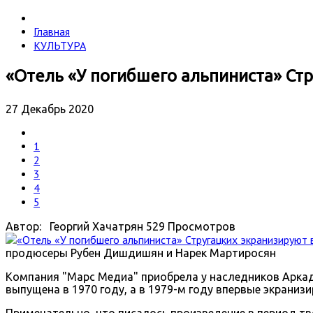
Главная
КУЛЬТУРА
«Отель «У погибшего альпиниста» Стр
27 Декабрь 2020
1
2
3
4
5
Автор: Георгий Хачатрян
529 Просмотров
продюсеры Рубен Дишдишян и Нарек Мартиросян
Компания "Марс Медиа" приобрела у наследников Аркади
выпущена в 1970 году, а в 1979-м году впервые экранизи
Примечательно, что писалось произведение в период тв