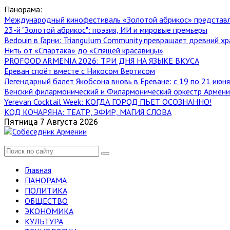
Панорама:
Международный кинофестиваль «Золотой абрикос» представ
23-й "Золотой абрикос": поэзия, ИИ и мировые премьеры
Bedouin в Гарни: Triangulum Community превращает древний хр
Нить от «Спартака» до «Спящей красавицы»
PROFOOD ARMENIA 2026: ТРИ ДНЯ НА ЯЗЫКЕ ВКУСА
Ереван споёт вместе с Никосом Вертисом
Легендарный балет Якобсона вновь в Ереване: с 19 по 21 июн
Венский филармонический и Филармонический оркестр Армении
Yerevan Cocktail Week: КОГДА ГОРОД ПЬЕТ ОСОЗНАННО!
КОД КОЧАРЯНА: ТЕАТР, ЭФИР, МАГИЯ СЛОВА
Пятница 7 Августа 2026
Главная
ПАНОРАМА
ПОЛИТИКА
ОБЩЕСТВО
ЭКОНОМИКА
КУЛЬТУРА