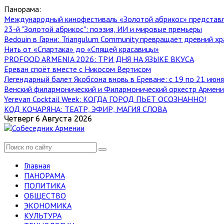
Панорама:
Международный кинофестиваль «Золотой абрикос» представ
23-й "Золотой абрикос": поэзия, ИИ и мировые премьеры
Bedouin в Гарни: Triangulum Community превращает древний хр
Нить от «Спартака» до «Спящей красавицы»
PROFOOD ARMENIA 2026: ТРИ ДНЯ НА ЯЗЫКЕ ВКУСА
Ереван споёт вместе с Никосом Вертисом
Легендарный балет Якобсона вновь в Ереване: с 19 по 21 июн
Венский филармонический и Филармонический оркестр Армении
Yerevan Cocktail Week: КОГДА ГОРОД ПЬЕТ ОСОЗНАННО!
КОД КОЧАРЯНА: ТЕАТР, ЭФИР, МАГИЯ СЛОВА
Четверг 6 Августа 2026
Главная
ПАНОРАМА
ПОЛИТИКА
ОБЩЕСТВО
ЭКОНОМИКА
КУЛЬТУРА