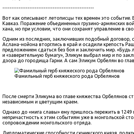
---------------------------------------------------
Вот как описывают летописцы тех времен это событие.
Кавказ. Поражение объединенных грузино-армянских во
хана, но при условии, что они сохранят управление в св
Одним из последних, заключивших подобный договор, с
Аслана-нойона вторглись в край и осадили крепость Ра
предложением сдаться без боя и заключить мир. «Будь л
и «заверительную бумагу», Эликум выбрал мир и по зак
дзора до городища Гарни. А сам Эликум Орбелян во глав
Фамильный герб княжеского рода Орбелянов
После смерти Эликума во главе княжества Орбелянов ста
независимым и цветущим краем.
Однако до «мига славы» ему пришлось пережить в 1249 
непричастность к этим событиям уже в монгольской сто
сопровождении монгольского отряда.
Дипломатические способности сюникского князя, подкр