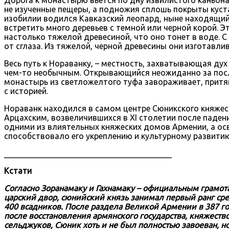
не изученные пещеры, а подножия сплошь покрыты куст
изобилии водился Кавказский леопард, ныне находящийс
встретить много деревьев с темной или черной корой. Это
настолько тяжелой древесиной, что оно тонет в воде. 
от сглаза. Из тяжелой, черной древесины они изготавл
Весь путь к Нораванку, – местность, захватывающая дух 
чем-то необычным. Открывающийся неожиданно за посл
монастырь из светложелтого туфа завораживает, притяг
с историей.
Нораванк находился в самом центре Сюникского княжес
Арцахским, возвеличившихся в XI столетии после паден
одними из влиятельных княжеских домов Армении, a oс
способствовало его укреплению и культурному развити
_________________________________________
Кстати
Согласно Зоранамаку и Гахнамаку – официальным грамота
царский двор, сюнийский князь занимал первый ранг ср
400 всадников. После раздела Великой Армении в 387 го
после восстановления армянского государства, княжество
сельджуков, Сюник хоть и не был полностью завоеван, н