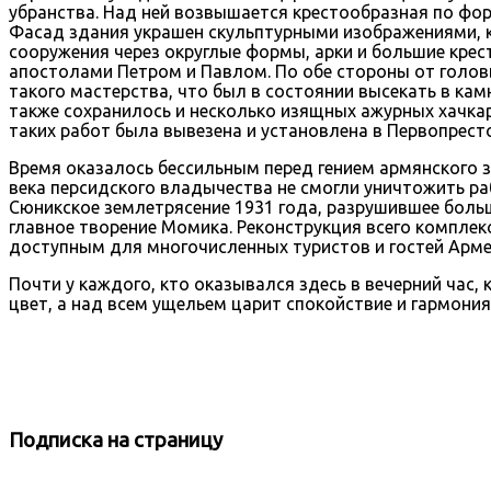
убранства. Над ней возвышается крестообразная по фор
Фасад здания украшен скульптурными изображениями, к
сооружения через округлые формы, арки и большие кре
апостолами Петром и Павлом. По обе стороны от голов
такого мастерства, что был в состоянии высекать в ка
также сохранилось и несколько изящных ажурных хачка
таких работ была вывезена и установлена в Первопрес
Время оказалось бессильным перед гением армянского з
века персидского владычества не смогли уничтожить ра
Сюникское землетрясение 1931 года, разрушившее боль
главное творение Момика. Реконструкция всего комплек
доступным для многочисленных туристов и гостей Арме
Почти у каждого, кто оказывался здесь в вечерний ча
цвет, а над всем ущельем царит спокойствие и гармони
Подписка
на страницу