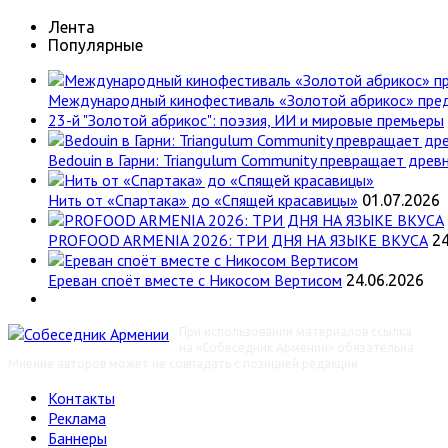
Лента
Популярные
Международный кинофестиваль «Золотой абрикос» пре
23-й "Золотой абрикос": поэзия, ИИ и мировые премьеры
Bedouin в Гарни: Triangulum Community превращает древн
Нить от «Спартака» до «Спящей красавицы»
01.07.2026
PROFOOD ARMENIA 2026: ТРИ ДНЯ НА ЯЗЫКЕ ВКУСА
24
Ереван споёт вместе с Никосом Вертисом
24.06.2026
При использовании материалов ссылка
на «Собеседник Армении» обязательна
Мнение авторов может не совпадать с позицией редакции
Контакты
Реклама
Баннеры