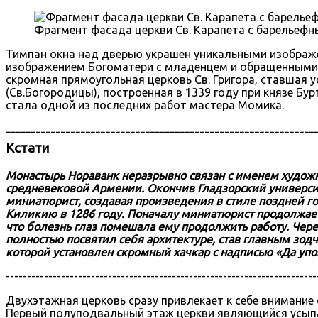
Фрагмент фасада церкви Св. Карапета с барельеф
Тимпан окна над дверью украшен уникальными изображе
изображением Богоматери с младенцем и обращенными к 
скромная прямоугольная церковь Св. Григора, ставшая 
(Св.Богородицы), построенная в 1339 году при князе Б
стала одной из последних работ мастера Момика.
--------------------------------------------------------------
Кстати
Монастырь Нораванк неразрывно связан с именем художни
средневековой Армении. Окончив Гладзорский университ
миниатюрист, создавая произведения в стиле поздней 
Киликию в 1286 году. Поначалу миниатюрист продолжает 
что болезнь глаз помешала ему продолжить работу. Чере
полностью посвятил себя архитектуре, став главным зод
которой установлен скромный хачкар с надписью «Да уп
-------------------------------------------------------------------------
Двухэтажная церковь сразу привлекает к себе внимание
Первый полуподвальный этаж церкви являющийся усыпа