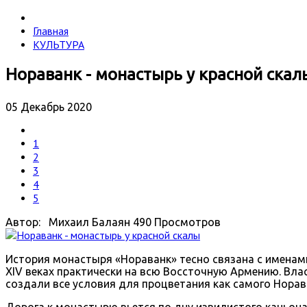
Главная
КУЛЬТУРА
Нораванк - монастырь у красной скал
05 Декабрь 2020
1
2
3
4
5
Автор: Михаил Балаян
490 Просмотров
История монастыря «Нораванк» тесно связана с именами
XIV веках практически на всю Воcсточную Армению. Влас
создали все условия для процветания как самого Норава
Дорога к монастырю вьется по дну извилистого каньон