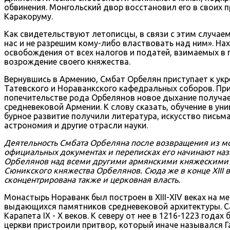
обвинения. Монгольский двор восстановил его в своих
Каракоруму.
Как свидетельствуют летописцы, в связи с этим случаем,
нас и не разрешим кому-либо властвовать над ним». На
освобождения от всех налогов и податей, взимаемых в
возрождение своего княжества.
Вернувшись в Армению, Смбат Орбелян приступает к укр
Татевского и Нораванкского кафедральных соборов. Пр
попечительстве рода Орбелянов новое дыхание получает
средневековой Армении. К слову сказать, обучение в ун
бурное развитие получили литература, искусство письма
астрономия и другие отрасли науки.
Деятельность Смбата Орбеляна после возвращения из мон
официальных документах и переписках его начинают наз
Орбелянов над всеми другими армянскими княжескими д
Сюникского княжества Орбелянов. Сюда же в конце XIII 
сконцентрирована также и церковная власть.
Монастырь Нораванк был построен в XIII-XIV веках на м
выдающихся памятников средневековой архитектуры. С
Карапета IХ - Х веков. К северу от нее в 1216-1223 год
церкви пристроили притвор, который иначе назывался Г