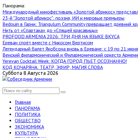
Панорама:
Международный кинофестиваль «Золотой абрикос» представ
23-й "Золотой абрикос": поэзия, ИИ и мировые премьеры
Bedouin в Гарни: Triangulum Community превращает древний хр
Нить от «Спартака» до «Спящей красавицы»
PROFOOD ARMENIA 2026: ТРИ ДНЯ НА ЯЗЫКЕ ВКУСА
Ереван споёт вместе с Никосом Вертисом
Легендарный балет Якобсона вновь в Ереване: с 19 по 21 июн
Венский филармонический и Филармонический оркестр Армении
Yerevan Cocktail Week: КОГДА ГОРОД ПЬЕТ ОСОЗНАННО!
КОД КОЧАРЯНА: ТЕАТР, ЭФИР, МАГИЯ СЛОВА
Суббота 8 Августа 2026
Главная
ПАНОРАМА
ПОЛИТИКА
ОБЩЕСТВО
ЭКОНОМИКА
КУЛЬТУРА