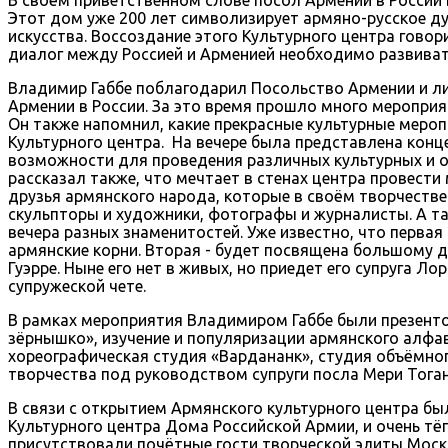
Этот дом уже 200 лет символизирует армяно-русское ду
искусства. Воссоздание этого Культурного центра говор
диалог между Россией и Арменией необходимо развиват
Владимир Габбе поблагодарил Посольство Армении и ли
Армении в России. За это время прошло много мероприят
Он также напомнил, какие прекрасные культурные мероп
Культурного центра. На вечере была представлена кон
возможности для проведения различных культурных и о
рассказал также, что мечтает в стенах центра провест
друзья армянского народа, которые в своём творчестве 
скульпторы и художники, фотографы и журналисты. А та
вечера разных знаменитостей. Уже известно, что перва
армянские корни. Вторая - будет посвящена большому 
Гуэрре. Ныне его нет в живых, но приедет его супруга 
супружеской чете.
В рамках мероприятия Владимиром Габбе были презенто
зёрнышко», изучение и популяризации армянского алфав
хореографическая студия «Вардананк», студия объёмно
творчества под руководством супруги посла Мери Тоган
В связи с открытием Армянского культурного центра б
Культурного центра Дома Российской Армии, и очень тё
присутствовали почётные гости творческой элиты Моск