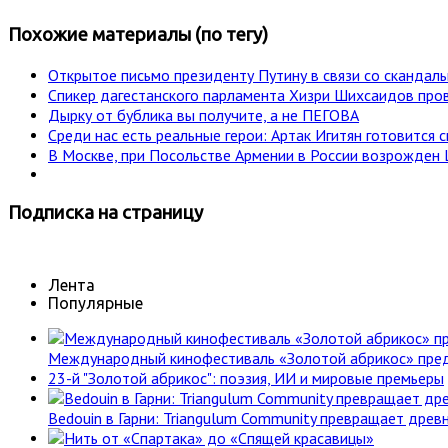
Похожие материалы (по тегу)
Открытое письмо президенту Путину в связи со сканда
Спикер дагестанского парламента Хизри Шихсаидов пр
Дырку от бублика вы получите, а не ПЕГОВА
Среди нас есть реальные герои: Артак Игитян готовится
В Москве, при Посольстве Армении в России возрожден 
Подписка
на страницу
Лента
Популярные
Международный кинофестиваль «Золотой абрикос» пре
23-й "Золотой абрикос": поэзия, ИИ и мировые премьеры
Bedouin в Гарни: Triangulum Community превращает древн