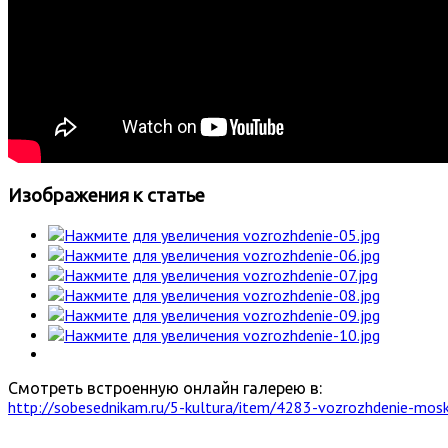
Изображения к статье
Смотреть встроенную онлайн галерею в:
http://sobesednikam.ru/5-kultura/item/4283-vozrozhdenie-mosk